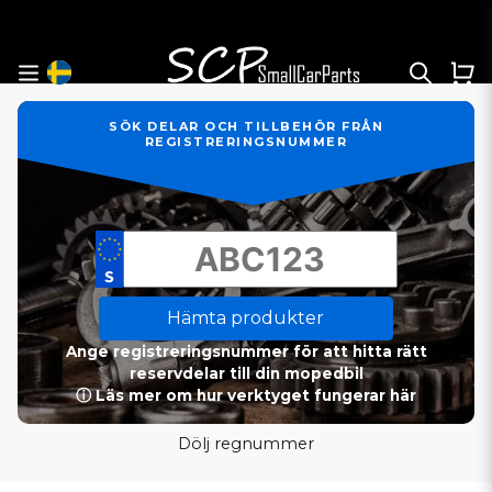
SÖK DELAR OCH TILLBEHÖR FRÅN
REGISTRERINGSNUMMER
Hämta produkter
Ange registreringsnummer för att hitta rätt
reservdelar till din mopedbil
ⓘ Läs mer om hur verktyget fungerar här
Dölj regnummer