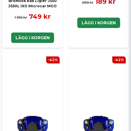
189 kr
Bromsok bak Ligier JS50
399 kr
JS50L IXO Microcar MGO
749 kr
1 199 kr
LÄGG I KORGEN
LÄGG I KORGEN
-42%
-42%