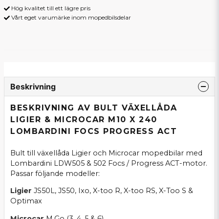
Hög kvalitet till ett lägre pris
Vårt eget varumärke inom mopedbilsdelar
Beskrivning
BESKRIVNING AV BULT VÄXELLÅDA
LIGIER & MICROCAR M10 X 240
LOMBARDINI FOCS PROGRESS ACT
Bult till växellåda Ligier och Microcar mopedbilar med
Lombardini LDW505 & 502 Focs / Progress ACT-motor.
Passar följande modeller:
Ligier
JS50L, JS50, Ixo, X-too R, X-too RS, X-Too S &
Optimax
Microcar
M.Go (3, 4, 5 & 6)