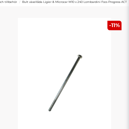
ch tillbehör
Bult växellåda Ligier & Microcar M10 x 240 Lombardini Focs Progress ACT
-
11
%