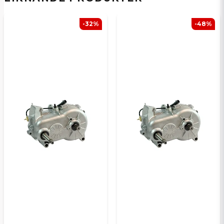
-32%
-48%
Ja, ni kan publicera min fråga
Skicka en fråga