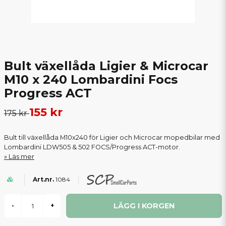
Bult växellåda Ligier & Microcar
M10 x 240 Lombardini Focs
Progress ACT
155 kr
175 kr
Bult till växellåda M10x240 för Ligier och Microcar mopedbilar med
Lombardini LDW505 & 502 FOCS/Progress ACT-motor.
Läs mer
1084
LÄGG I KORGEN
-
+