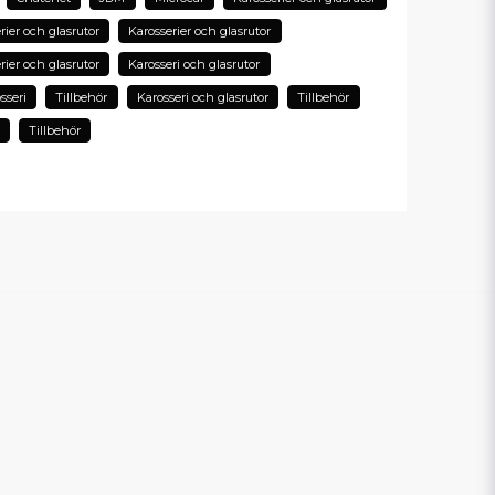
email
rier och glasrutor
Karosserier och glasrutor
E-postadress
rier och glasrutor
Karosseri och glasrutor
sseri
Tillbehör
Karosseri och glasrutor
Tillbehör
Tillbehör
in fråga
Skicka en fråga