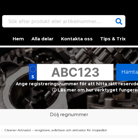
Sök efter produkt eller artikelnummer....
Hem
Alla delar
Kontakta oss
Tips & Trix
Hämta
Ange registreringsnummer för att hitta rätt reservdel
ⓘ Läs mer om hur verktyget fungerar
Dölj regnummer
Cleaner Activator – rengörare, avfettare och aktivator för mopedbil