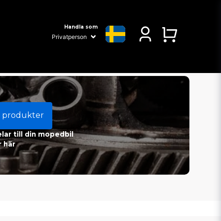
Handla som
 produkter
ar till din mopedbil
 här