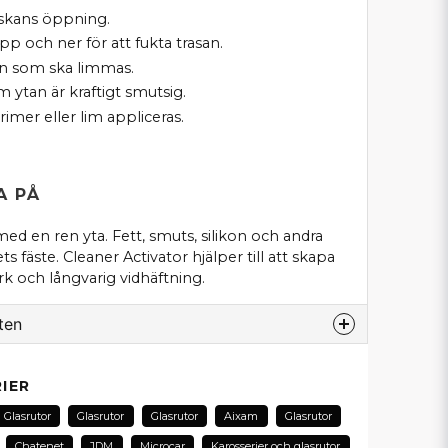
askans öppning.
p och ner för att fukta trasan.
an som ska limmas.
ytan är kraftigt smutsig.
rimer eller lim appliceras.
A PÅ
med en ren yta. Fett, smuts, silikon och andra
 fäste. Cleaner Activator hjälper till att skapa
ark och långvarig vidhäftning.
ten
odukt...
IER
Glasrutor
Glasrutor
Glasrutor
Aixam
Glasrutor
Chatenet
JDM
Microcar
Karosserier och glasrutor