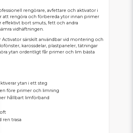
fessionell rengörare, avfettare och aktivator i
r att rengöra och förbereda ytor innan primer
r effektivt bort smuts, fett och andra
sämra vidhäftningen.
 Activator särskilt användbar vid montering och
dofönster, karossdelar, plastpaneler, tätningar
öra ytan ordentligt får primer och lim bästa
tiverar ytan i ett steg
gen före primer och limning
mer hållbart limförband
oft
 ren trasa