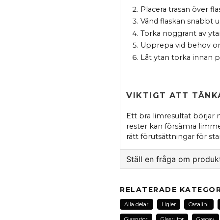
Placera trasan över fl
Vänd flaskan snabbt up
Torka noggrant av yt
Upprepa vid behov om 
Låt ytan torka innan p
VIKTIGT ATT TÄNK
Ett bra limresultat börjar 
rester kan försämra limmets
rätt förutsättningar för st
Ställ en fråga om produk
question
Fråga oss om denna pr
RELATERADE KATEGOR
Alla delar
Ligier
Casalini
Glasrutor
Glasrutor
Grecav