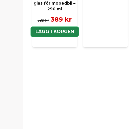
glas för mopedbil –
290 ml
389 kr
589 kr
LÄGG I KORGEN