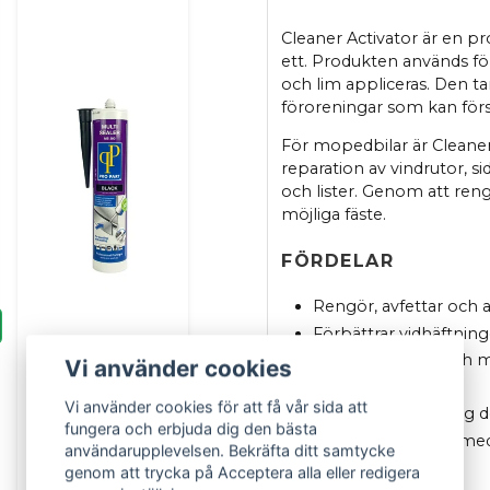
Cleaner Activator är en pro
ett. Produkten används fö
och lim appliceras. Den ta
föroreningar som kan för
För mopedbilar är Cleaner
reparation av vindrutor, si
och lister. Genom att reng
möjliga fäste.
FÖRDELAR
Rengör, avfettar och ak
Förbättrar vidhäftnin
Ger ett starkare och 
Vi använder cookies
Färglös formula
Vi använder cookies för att få vår sida att
Fräsch och behaglig d
fungera och erbjuda dig den bästa
Enkel applicering med
användarupplevelsen. Bekräfta ditt samtycke
PROPART
genom att trycka på Acceptera alla eller redigera
Multi Sealer Svart