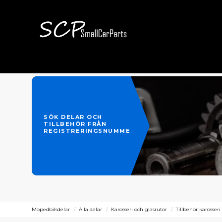
SÖK DELAR OCH
TILLBEHÖR FRÅN
REGISTRERINGSNUMMER
Mopedbilsdelar
Alla delar
Karosseri och glasrutor
Tillbehör karosseri