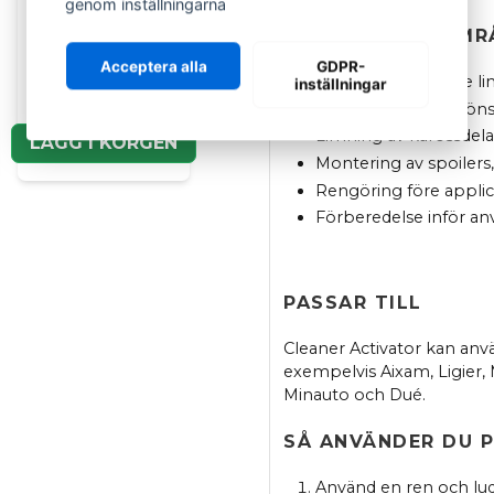
genom inställningarna
290 ml –
ANVÄNDNINGSOMRÅ
Tätningsmassa &
monteringslim
Acceptera alla
GDPR-
Förbehandling före li
inställningar
289 kr
Montering av sidoföns
Limning av karossdela
LÄGG I KORGEN
Montering av spoilers,
Rengöring före applic
Förberedelse inför an
PASSAR TILL
Cleaner Activator kan anv
exempelvis Aixam, Ligier, M
Minauto och Dué.
SÅ ANVÄNDER DU 
Använd en ren och ludd