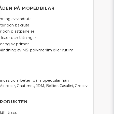
DEN PÅ MOPEDBILAR
mning av vindruta
ter och bakruta
r och plastpaneler
 lister och tätningar
ering av primer
vändning av MS-polymerlim eller rutlim
ändas vid arbeten på mopedbilar från
icrocar, Chatenet, JDM, Bellier, Casalini, Grecav,
PRODUKTEN
fri trasa.