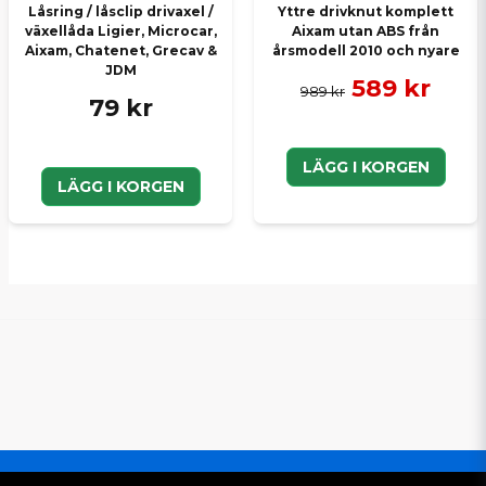
Låsring / låsclip drivaxel /
Yttre drivknut komplett
växellåda Ligier, Microcar,
Aixam utan ABS från
Aixam, Chatenet, Grecav &
årsmodell 2010 och nyare
JDM
589 kr
989 kr
79 kr
LÄGG I KORGEN
LÄGG I KORGEN