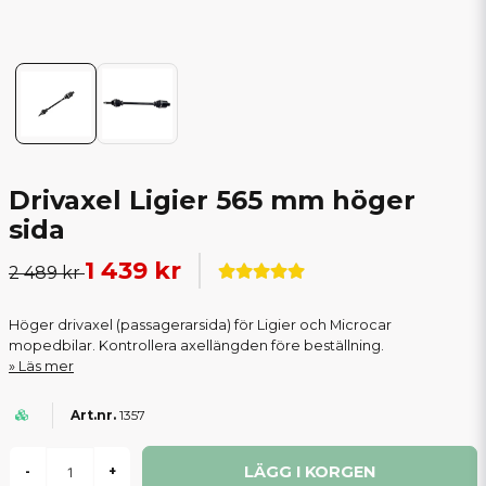
Drivaxel Ligier 565 mm höger
sida
1 439 kr
2 489 kr
Höger drivaxel (passagerarsida) för Ligier och Microcar
mopedbilar. Kontrollera axellängden före beställning.
Läs mer
1357
LÄGG I KORGEN
-
+