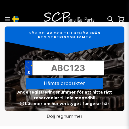
SÖK DELAR OCH TILLBEHÖR FRÅN
REGISTRERINGSNUMMER
Hämta produkter
Ange registreringsnummer för att hitta rätt
reservdelar till din mopedbil
ⓘ Läs mer om hur verktyget fungerar här
Dölj regnummer