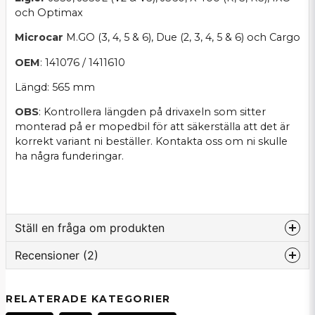
och Optimax
Microcar
M.GO (3, 4, 5 & 6), Due (2, 3, 4, 5 & 6) och Cargo
OEM
: 141076 / 1411610
Längd: 565 mm
OBS
: Kontrollera längden på drivaxeln som sitter
monterad på er mopedbil för att säkerställa att det är
korrekt variant ni beställer. Kontakta oss om ni skulle
ha några funderingar.
Ställ en fråga om produkten
Recensioner (2)
question
Fråga oss om denna produkt...
Anonym
RELATERADE KATEGORIER
för 2 månader sedan