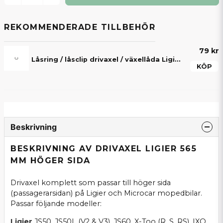
REKOMMENDERADE TILLBEHÖR
79 kr
Låsring / låsclip drivaxel / växellåda Ligier, Microcar, Aixam, Chatenet, Grecav & JDM
KÖP
Beskrivning
BESKRIVNING AV DRIVAXEL LIGIER 565
MM HÖGER SIDA
Drivaxel komplett som passar till höger sida
(passagerarsidan) på Ligier och Microcar mopedbilar.
Passar följande modeller:
Ligier
JS50, JS50L (V2 & V3), JS60, X-Too (R, S, RS), IXO