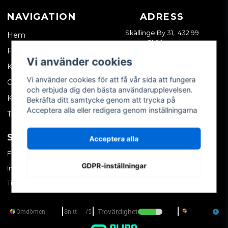
NAVIGATION
ADRESS
Skällinge By 31, 432 99
Hem
Skällinge
Företagskund
Vi använder cookies
Kontakta oss
Vi använder cookies för att få vår sida att fungera
Om oss
och erbjuda dig den bästa användarupplevelsen.
Köpvillkor
Bekräfta ditt samtycke genom att trycka på
Acceptera alla eller redigera genom inställningarna
Tips & trix
SOCIALA MEDIER
MITT KONTO
Acceptera alla
Facebook
Logga in
GDPR-inställningar
Instagram
Skapa konto
TikTok
Glömt ditt lösenord?