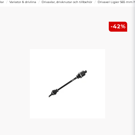
lar
Variator & drivlina
Drivaxlar, drivknutar och tillbehör
Drivaxel Ligier 565 mm 
-
42
%