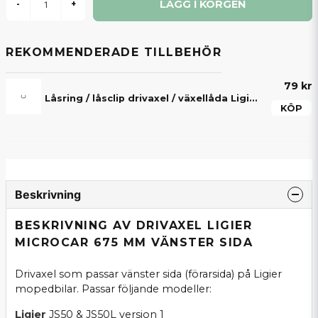
LÄGG I KORGEN
-
+
REKOMMENDERADE TILLBEHÖR
79 kr
Låsring / låsclip drivaxel / växellåda Ligier, Microcar, Aixam, Chatenet, Grecav & JDM
KÖP
Beskrivning
BESKRIVNING AV DRIVAXEL LIGIER
MICROCAR 675 MM VÄNSTER SIDA
Drivaxel som passar vänster sida (förarsida) på Ligier
mopedbilar. Passar följande modeller:
Ligier
JS50 & JS50L version 1