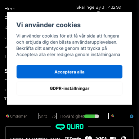
Skällinge By 31, 432 99
Hem
Skällinge
Företagskund
Vi använder cookies
Kontakta oss
Vi använder cookies för att få vår sida att fungera
Om oss
och erbjuda dig den bästa användarupplevelsen.
Köpvillkor
Bekräfta ditt samtycke genom att trycka på
Acceptera alla eller redigera genom inställningarna
Tips & trix
SOCIALA MEDIER
MITT KONTO
Acceptera alla
Facebook
Logga in
GDPR-inställningar
Instagram
Skapa konto
TikTok
Glömt ditt lösenord?