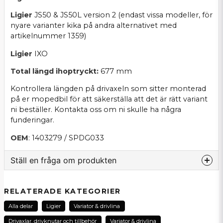
Ligier
JS50 & JS50L version 2 (endast vissa modeller, för
nyare varianter kika på andra alternativet med
artikelnummer 1359)
Ligier
IXO
Total längd ihoptryckt:
677 mm
Kontrollera längden på drivaxeln som sitter monterad
på er mopedbil för att säkerställa att det är rätt variant
ni beställer. Kontakta oss om ni skulle ha några
funderingar.
OEM
: 1403279 / SPDG033
Ställ en fråga om produkten
question
Fråga oss om denna produkt...
RELATERADE KATEGORIER
Alla delar
Ligier
Variator & drivlina
Drivaxlar, drivknutar och tillbehör
Variator & drivlina