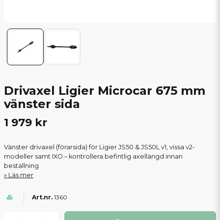
Drivaxel Ligier Microcar 675 mm
vänster sida
1 979 kr
Vänster drivaxel (förarsida) för Ligier JS50 & JS50L v1, vissa v2-
modeller samt IXO – kontrollera befintlig axellängd innan
beställning
Läs mer
1360