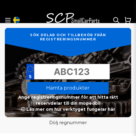
SÖK DELAR OCH TILLBEHÖR FRÅN
REGISTRERINGSNUMMER
Hämta produkter
Ange registreringsnummer för att hitta rätt
reservdelar till din mopedbil
ⓘ Läs mer om hur verktyget fungerar här
Dölj regnummer