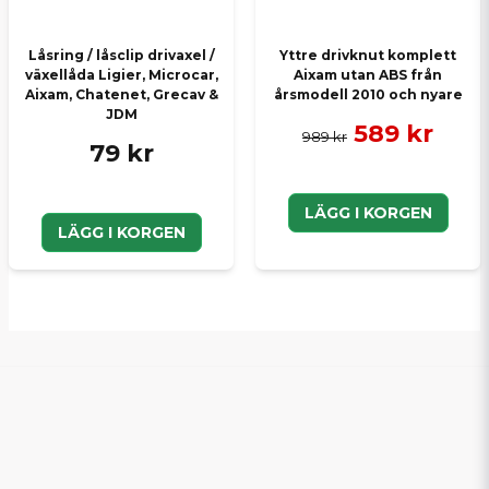
Låsring / låsclip drivaxel /
Yttre drivknut komplett
växellåda Ligier, Microcar,
Aixam utan ABS från
Aixam, Chatenet, Grecav &
årsmodell 2010 och nyare
JDM
589 kr
989 kr
79 kr
LÄGG I KORGEN
LÄGG I KORGEN