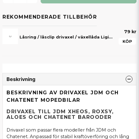
REKOMMENDERADE TILLBEHÖR
79 kr
Låsring / låsclip drivaxel / växellåda Ligier, Microcar, Aixam, Chatenet, Grecav & JDM
KÖP
Beskrivning
BESKRIVNING AV DRIVAXEL JDM OCH
CHATENET MOPEDBILAR
DRIVAXEL TILL JDM XHEOS, ROXSY,
ALOES OCH CHATENET BAROODER
Drivaxel som passar flera modeller från JDM och
Chatenet. Anpassad för stabil kraftöverföring och lång