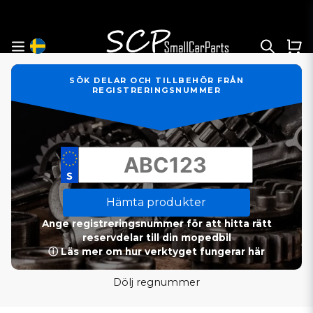
SÖK DELAR OCH TILLBEHÖR FRÅN
REGISTRERINGSNUMMER
Hämta produkter
Ange registreringsnummer för att hitta rätt
reservdelar till din mopedbil
ⓘ Läs mer om hur verktyget fungerar här
Dölj regnummer