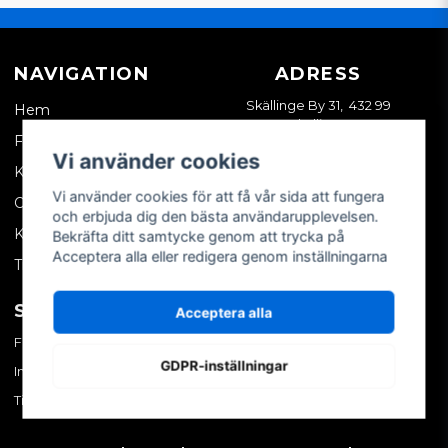
NAVIGATION
ADRESS
Skällinge By 31, 432 99
Hem
Skällinge
Företagskund
Vi använder cookies
Kontakta oss
Vi använder cookies för att få vår sida att fungera
Om oss
och erbjuda dig den bästa användarupplevelsen.
Köpvillkor
Bekräfta ditt samtycke genom att trycka på
Acceptera alla eller redigera genom inställningarna
Tips & trix
SOCIALA MEDIER
MITT KONTO
Acceptera alla
Facebook
Logga in
GDPR-inställningar
Instagram
Skapa konto
TikTok
Glömt ditt lösenord?