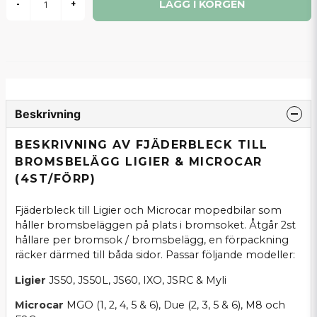
LÄGG I KORGEN
-
+
Beskrivning
BESKRIVNING AV FJÄDERBLECK TILL
BROMSBELÄGG LIGIER & MICROCAR
(4ST/FÖRP)
Fjäderbleck till Ligier och Microcar mopedbilar som
håller bromsbeläggen på plats i bromsoket. Åtgår 2st
hållare per bromsok / bromsbelägg, en förpackning
räcker därmed till båda sidor. Passar följande modeller:
Ligier
JS50, JS50L, JS60, IXO, JSRC & Myli
Microcar
MGO (1, 2, 4, 5 & 6), Due (2, 3, 5 & 6), M8 och