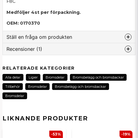
F8C
Medföljer 4st per förpackning.
OEM: 0170370
Ställ en fråga om produkten
Recensioner (1)
question
Fråga oss om denna produkt...
Morgan
RELATERADE KATEGORIER
för 1 månad sedan
Alla delar
Ligier
Bromsdelar
Bromsbelägg och bromsbackar
Passade perfekt!
name
Namn
Tillbehör
Bromsdelar
Bromsbelägg och bromsbackar
Bromsdelar
email
E-postadress
LIKNANDE PRODUKTER
-53%
-19%