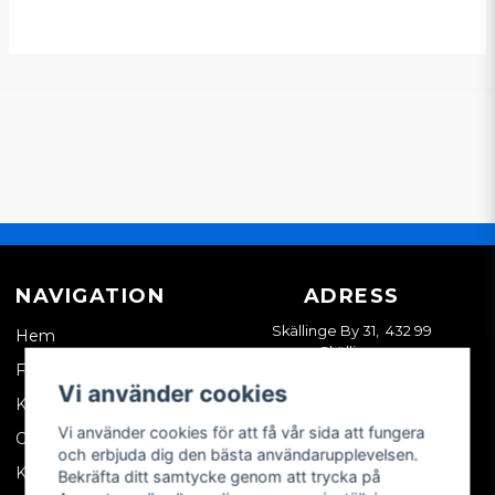
NAVIGATION
ADRESS
Skällinge By 31, 432 99
Hem
Skällinge
Företagskund
Vi använder cookies
Kontakta oss
Vi använder cookies för att få vår sida att fungera
Om oss
och erbjuda dig den bästa användarupplevelsen.
Köpvillkor
Bekräfta ditt samtycke genom att trycka på