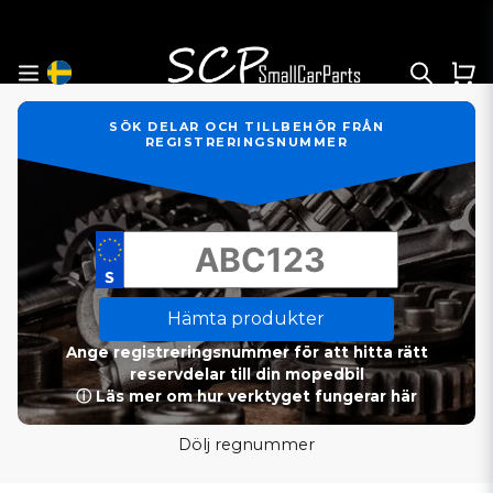
SÖK DELAR OCH TILLBEHÖR FRÅN
REGISTRERINGSNUMMER
Hämta produkter
Ange registreringsnummer för att hitta rätt
reservdelar till din mopedbil
ⓘ Läs mer om hur verktyget fungerar här
Dölj regnummer