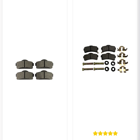
Ja, ni kan publicera min fråga
Skicka en fråga