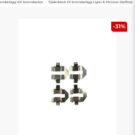
omsbelägg och bromsbackar
Fjäderbleck till bromsbelägg Ligier & Microcar (4st/förp)
-
31
%