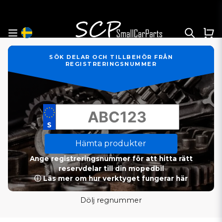
SÖK DELAR OCH TILLBEHÖR FRÅN
REGISTRERINGSNUMMER
Hämta produkter
Ange registreringsnummer för att hitta rätt
reservdelar till din mopedbil
ⓘ Läs mer om hur verktyget fungerar här
Dölj regnummer