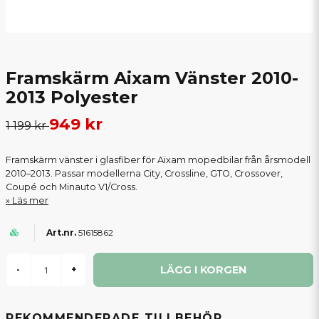
Framskärm Aixam Vänster 2010-
2013 Polyester
949 kr
1 199 kr
Framskärm vänster i glasfiber för Aixam mopedbilar från årsmodell
2010–2013. Passar modellerna City, Crossline, GTO, Crossover,
Coupé och Minauto V1/Cross.
Läs mer
51615862
LÄGG I KORGEN
-
+
REKOMMENDERADE TILLBEHÖR