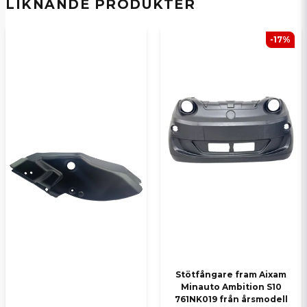
LIKNANDE PRODUKTER
email
E-postadress
-17%
Ja, ni kan publicera min fråga
Skicka en fråga
Stötfångare fram Aixam
Minauto Ambition S10
761NK019 från årsmodell