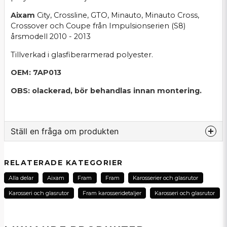
Aixam
City, Crossline, GTO, Minauto, Minauto Cross,
Crossover och Coupe från Impulsionserien (S8)
årsmodell 2010 - 2013
Tillverkad i glasfiberarmerad polyester.
OEM: 7AP013
OBS: olackerad, bör behandlas innan montering.
Ställ en fråga om produkten
question
Fråga oss om denna produkt...
RELATERADE KATEGORIER
Alla delar
Aixam
Fram
Fram
Karosserier och glasrutor
Karosseri och glasrutor
Fram karosseridetaljer
Karosseri och glasrutor
name
Namn