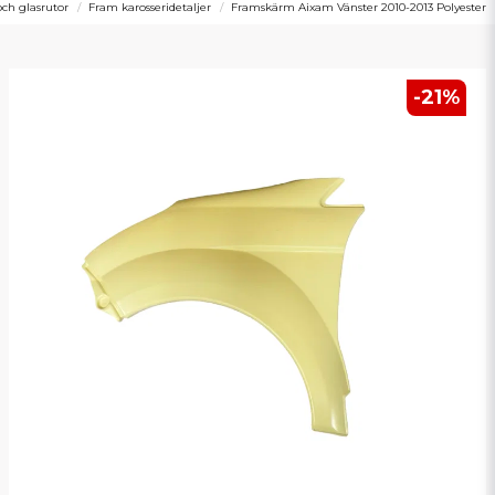
och glasrutor
Fram karosseridetaljer
Framskärm Aixam Vänster 2010-2013 Polyester
-
21
%