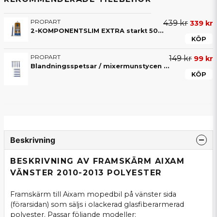
PROPART
439 kr
339 kr
2-KOMPONENTSLIM EXTRA starkt 50ML lim (4-8 min)
KÖP
PROPART
149 kr
99 kr
Blandningsspetsar / mixermunstycen (10-pack) till 2-komponentslim – För exakt blandning av lim
KÖP
Beskrivning
BESKRIVNING AV FRAMSKÄRM AIXAM
VÄNSTER 2010-2013 POLYESTER
Framskärm till Aixam mopedbil på vänster sida
(förarsidan) som säljs i olackerad glasfiberarmerad
polyester. Passar följande modeller: