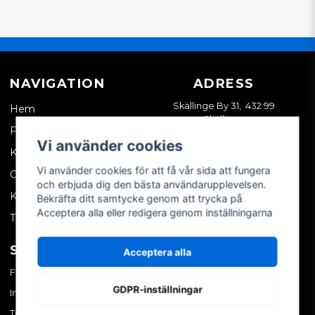
NAVIGATION
ADRESS
Skällinge By 31, 432 99
Hem
Skällinge
Företagskund
Vi använder cookies
Kontakta oss
Vi använder cookies för att få vår sida att fungera
Om oss
och erbjuda dig den bästa användarupplevelsen.
Köpvillkor
Bekräfta ditt samtycke genom att trycka på
Acceptera alla eller redigera genom inställningarna
Tips & trix
SOCIALA MEDIER
MITT KONTO
Acceptera alla
Facebook
Logga in
GDPR-inställningar
Instagram
Skapa konto
TikTok