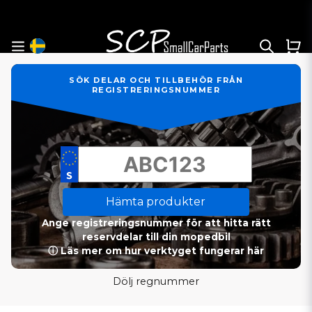
SÖK DELAR OCH TILLBEHÖR FRÅN
REGISTRERINGSNUMMER
Hämta produkter
Ange registreringsnummer för att hitta rätt
reservdelar till din mopedbil
ⓘ Läs mer om hur verktyget fungerar här
Dölj regnummer