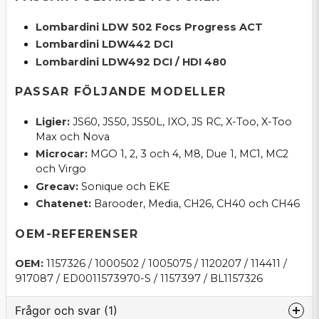
Lombardini LDW 502 Focs Progress ACT
Lombardini LDW442 DCI
Lombardini LDW492 DCI / HDI 480
PASSAR FÖLJANDE MODELLER
Ligier:
JS60, JS50, JS50L, IXO, JS RC, X-Too, X-Too
Max och Nova
Microcar:
MGO 1, 2, 3 och 4, M8, Due 1, MC1, MC2
och Virgo
Grecav:
Sonique och EKE
Chatenet:
Barooder, Media, CH26, CH40 och CH46
OEM-REFERENSER
OEM:
1157326 / 1000502 / 1005075 / 1120207 / 114411 /
917087 / ED0011573970-S / 1157397 / BL1157326
Frågor och svar (1)