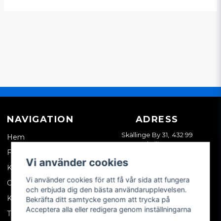
NAVIGATION
ADRESS
Skällinge By 31, 432 99
Hem
Skällinge
Företagskund
Vi använder cookies
Kontakta oss
Vi använder cookies för att få vår sida att fungera
Om oss
och erbjuda dig den bästa användarupplevelsen.
Köpvillkor
Bekräfta ditt samtycke genom att trycka på
Acceptera alla eller redigera genom inställningarna
Tips & trix