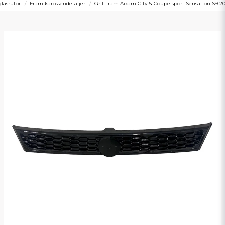
glasrutor
Fram karosseridetaljer
Grill fram Aixam City & Coupe sport Sensation S9 2