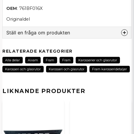
OEM
: 761BF016X
Originaldel
Ställ en fråga om produkten
question
Fråga oss om denna produkt...
RELATERADE KATEGORIER
Alla delar
Aixam
Fram
Fram
Karosserier och glasrutor
Karosseri och glasrutor
Karosseri och glasrutor
Fram karosseridetaljer
name
Namn
LIKNANDE PRODUKTER
email
E-postadress
Ja, ni kan publicera min fråga