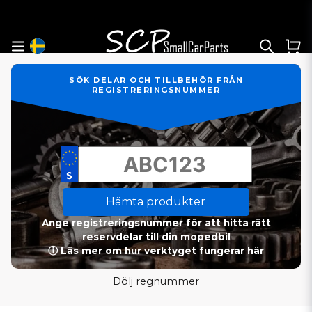
SÖK DELAR OCH TILLBEHÖR FRÅN
REGISTRERINGSNUMMER
Hämta produkter
Ange registreringsnummer för att hitta rätt
reservdelar till din mopedbil
ⓘ Läs mer om hur verktyget fungerar här
Dölj regnummer