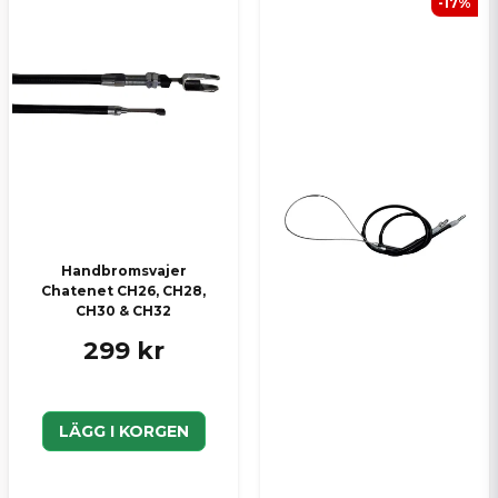
-17%
Ja, ni kan publicera min fråga
Skicka en fråga
Handbromsvajer
Chatenet CH26, CH28,
CH30 & CH32
299 kr
LÄGG I KORGEN