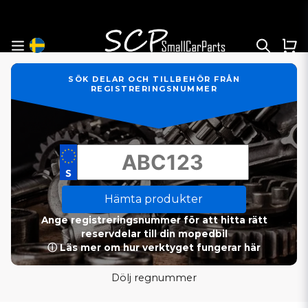
SÖK DELAR OCH TILLBEHÖR FRÅN
REGISTRERINGSNUMMER
Hämta produkter
Ange registreringsnummer för att hitta rätt
reservdelar till din mopedbil
ⓘ Läs mer om hur verktyget fungerar här
Dölj regnummer