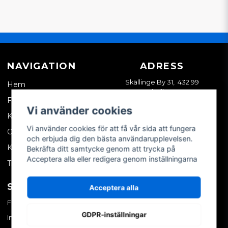
NAVIGATION
ADRESS
Skällinge By 31, 432 99
Hem
Skällinge
Företagskund
Vi använder cookies
Kontakta oss
Vi använder cookies för att få vår sida att fungera
Om oss
och erbjuda dig den bästa användarupplevelsen.
Köpvillkor
Bekräfta ditt samtycke genom att trycka på
Acceptera alla eller redigera genom inställningarna
Tips & trix
SOCIALA MEDIER
MITT KONTO
Acceptera alla
Facebook
Logga in
GDPR-inställningar
Instagram
Skapa konto