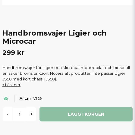
Handbromsvajer Ligier och
Microcar
299 kr
Handbromsvajer för Ligier och Microcar mopedbilar och bidrar till
en säker bromsfunktion. Notera att produkten inte passar Ligier
JS50 med kort chassi (JS50).
Läs mer
V329
LÄGG I KORGEN
-
+