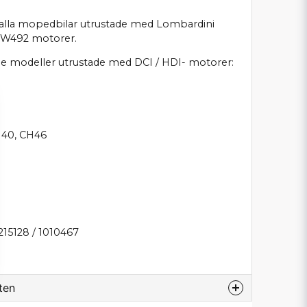
ill alla mopedbilar utrustade med Lombardini
W492 motorer.
nde modeller utrustade med DCI / HDI- motorer:
H40, CH46
15128 / 1010467
ten