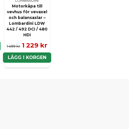
LOMBARDINI
Motorkåpa till
vevhus för vevaxel
och balansaxlar –
Lombardini LDW
442 / 492 DCI / 480
HDi
1 229 kr
1 499 kr
LÄGG I KORGEN