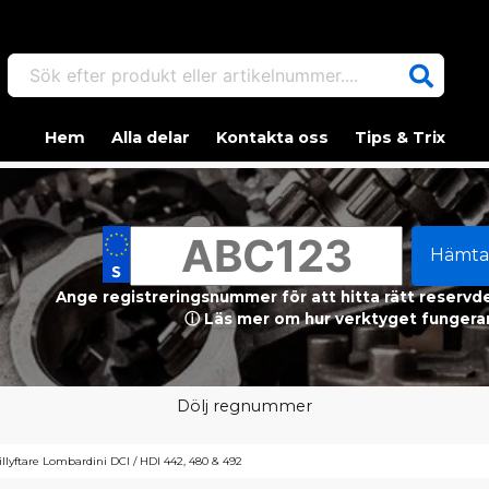
Sök efter produkt eller artikelnummer....
Hem
Alla delar
Kontakta oss
Tips & Trix
Hämta
Ange registreringsnummer för att hitta rätt reservdel
ⓘ Läs mer om hur verktyget fungerar
Dölj regnummer
illyftare Lombardini DCI / HDI 442, 480 & 492