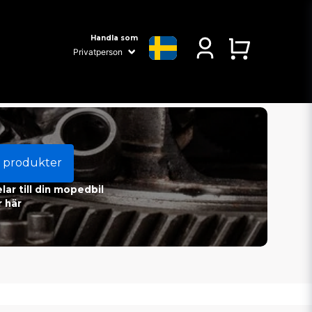
Handla som
 produkter
ar till din mopedbil
 här