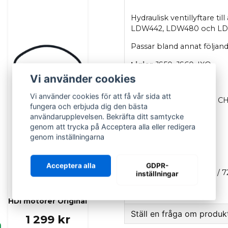
Hydraulisk ventillyftare t
LDW442, LDW480 och LD
Passar bland annat följa
Ligier
JS50, JS60, IXO
Vi använder cookies
Microcar
MGO (4, 5, 6)
Vi använder cookies för att få vår sida att
Chatenet
CH26, CH28, C
fungera och erbjuda dig den bästa
användarupplevelsen. Bekräfta ditt samtycke
Casalini
M20
genom att trycka på Acceptera alla eller redigera
Grecav
Sonique
genom inställningarna
Säljer per styck.
LOMBARDINI
Acceptera alla
GDPR-
Kamrem till
OEM:
ED0072151280-S / 72
inställningar
Lombardini LDW
442, 480, 492 DCI /
HDI motorer Original
Ställ en fråga om produk
1 299 kr