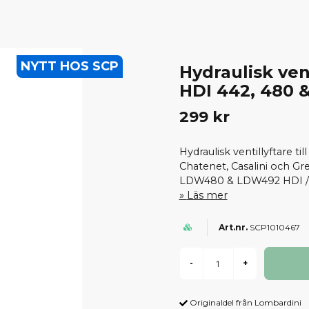
NYTT HOS SCP
Hydraulisk ven
HDI 442, 480 
299 kr
Hydraulisk ventillyftare ti
Chatenet, Casalini och G
LDW480 & LDW492 HDI / 
Läs mer
SCP1010467
-
+
Originaldel från Lombardini