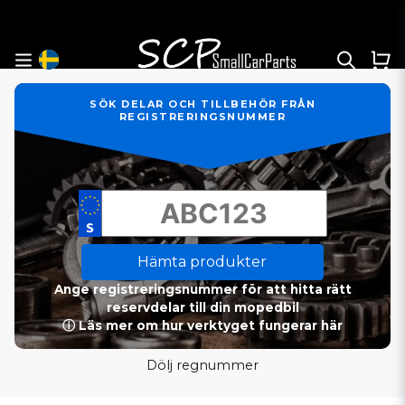
SÖK DELAR OCH TILLBEHÖR FRÅN
REGISTRERINGSNUMMER
Hämta produkter
Ange registreringsnummer för att hitta rätt
reservdelar till din mopedbil
ⓘ Läs mer om hur verktyget fungerar här
Dölj regnummer