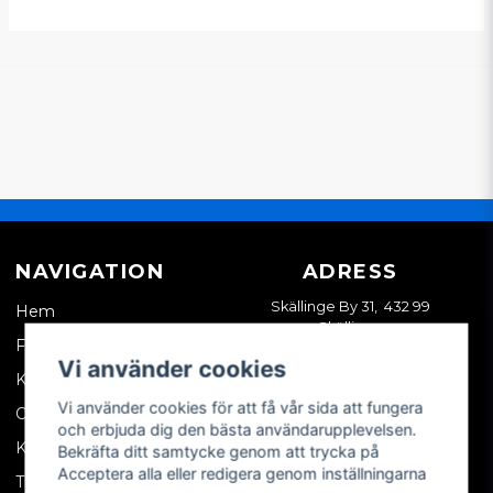
NAVIGATION
ADRESS
Skällinge By 31, 432 99
Hem
Skällinge
Företagskund
Vi använder cookies
Kontakta oss
Vi använder cookies för att få vår sida att fungera
Om oss
och erbjuda dig den bästa användarupplevelsen.
Köpvillkor
Bekräfta ditt samtycke genom att trycka på
Acceptera alla eller redigera genom inställningarna
Tips & trix