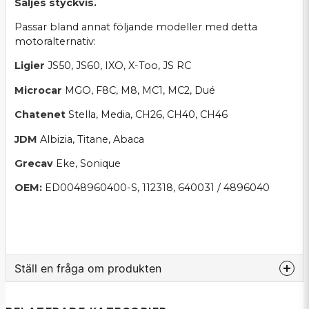
Säljes styckvis.
Passar bland annat följande modeller med detta
motoralternativ:
Ligier
JS50, JS60, IXO, X-Too, JS RC
Microcar
MGO, F8C, M8, MC1, MC2, Dué
Chatenet
Stella, Media, CH26, CH40, CH46
JDM
Albizia, Titane, Abaca
Grecav
Eke, Sonique
OEM:
ED0048960400-S, 112318, 640031 / 4896040
Ställ en fråga om produkten
question
Fråga oss om denna produkt...