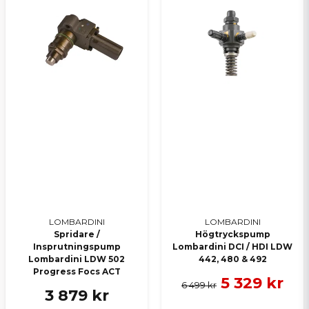
Skicka en fråga
LOMBARDINI
LOMBARDINI
Spridare /
Högtryckspump
Insprutningspump
Lombardini DCI / HDI LDW
Lombardini LDW 502
442, 480 & 492
Progress Focs ACT
5 329 kr
6 499 kr
3 879 kr