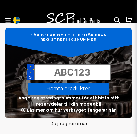
SÖK DELAR OCH TILLBEHÖR FRÅN
REGISTRERINGSNUMMER
Hämta produkter
Ange registreringsnummer för att hitta rätt
reservdelar till din mopedbil
ⓘ Läs mer om hur verktyget fungerar här
Dölj regnummer