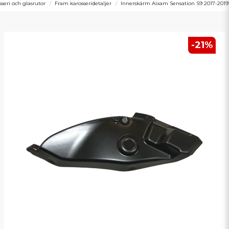
sseri och glasrutor
Fram karosseridetaljer
Innerskärm Aixam Sensation S9 2017-201
-
21
%