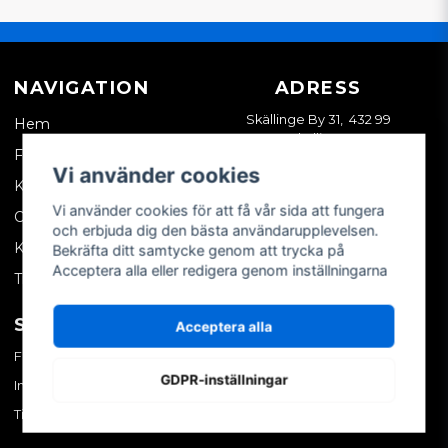
NAVIGATION
ADRESS
Skällinge By 31, 432 99
Hem
Skällinge
Företagskund
Vi använder cookies
Kontakta oss
Vi använder cookies för att få vår sida att fungera
Om oss
och erbjuda dig den bästa användarupplevelsen.
Köpvillkor
Bekräfta ditt samtycke genom att trycka på
Acceptera alla eller redigera genom inställningarna
Tips & trix
SOCIALA MEDIER
MITT KONTO
Acceptera alla
Facebook
Logga in
GDPR-inställningar
Instagram
Skapa konto
TikTok
Glömt ditt lösenord?