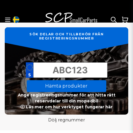
SÖK DELAR OCH TILLBEHÖR FRÅN
REGISTRERINGSNUMMER
Hämta produkter
Ange registreringsnummer för att hitta rätt
reservdelar till din mopedbil
ⓘ Läs mer om hur verktyget fungerar här
Dölj regnummer