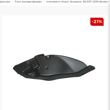
glasrutor
Fram karosseridetaljer
Innerskärm Aixam Sensation S9 2017-2019 Vänster
-
21
%