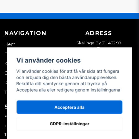
NAVIGATION
ADRESS
Skällinge By 31, 432 99
Hem
Skällinge
Företagskund
Vi använder cookies
Kontakta oss
Vi använder cookies för att få vår sida att fungera
Om oss
och erbjuda dig den bästa användarupplevelsen.
Köpvillkor
Bekräfta ditt samtycke genom att trycka på
Acceptera alla eller redigera genom inställningarna
Tips & trix
SOCIALA MEDIER
MITT KONTO
Acceptera alla
Facebook
Logga in
GDPR-inställningar
Instagram
Skapa konto
TikTok
Glömt ditt lösenord?