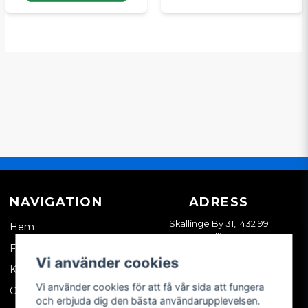
NAVIGATION
ADRESS
Skällinge By 31, 432 99
Hem
Skällinge
Företagskund
Vi använder cookies
Kontakta oss
Vi använder cookies för att få vår sida att fungera
Om oss
och erbjuda dig den bästa användarupplevelsen.