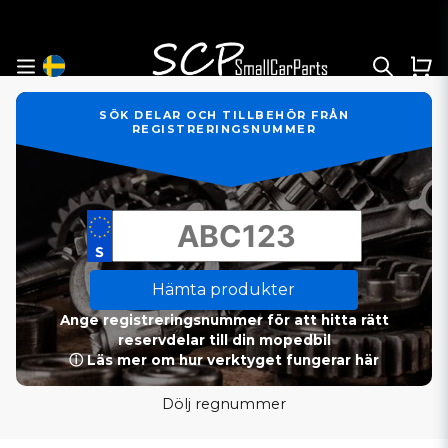
SÖK DELAR OCH TILLBEHÖR FRÅN
REGISTRERINGSNUMMER
Hämta produkter
Ange registreringsnummer för att hitta rätt
reservdelar till din mopedbil
ⓘ Läs mer om hur verktyget fungerar här
Dölj regnummer