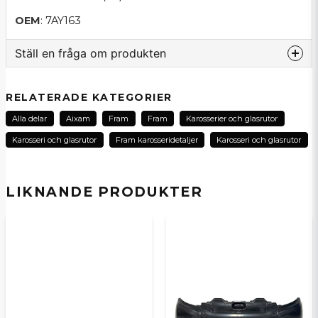
OEM
: 7AY163
Ställ en fråga om produkten
question
Fråga oss om denna produkt...
RELATERADE KATEGORIER
Alla delar
Aixam
Fram
Fram
Karosserier och glasrutor
Karosseri och glasrutor
Fram karosseridetaljer
Karosseri och glasrutor
name
Namn
LIKNANDE PRODUKTER
email
E-postadress
Ja, ni kan publicera min fråga