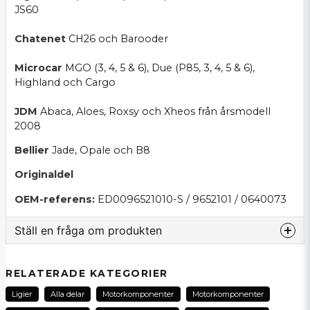
JS60
Chatenet
CH26 och Barooder
Microcar
MGO (3, 4, 5 & 6), Due (P85, 3, 4, 5 & 6),
Highland och Cargo
JDM
Abaca, Aloes, Roxsy och Xheos från årsmodell
2008
Bellier
Jade, Opale och B8
Originaldel
OEM-referens:
ED0096521010-S / 9652101 / 0640073
Ställ en fråga om produkten
question
Fråga oss om denna produkt...
RELATERADE KATEGORIER
Ligier
Alla delar
Motorkomponenter
Motorkomponenter