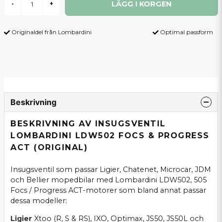
LÄGG I KORGEN
-
+
Originaldel från Lombardini
Optimal passform
Beskrivning
BESKRIVNING AV INSUGSVENTIL
LOMBARDINI LDW502 FOCS & PROGRESS
ACT (ORIGINAL)
Insugsventil som passar Ligier, Chatenet, Microcar, JDM
och Bellier mopedbilar med Lombardini LDW502, 505
Focs / Progress ACT-motorer som bland annat passar
dessa modeller:
Ligier
Xtoo (R, S & RS), IXO, Optimax, JS50, JS50L och