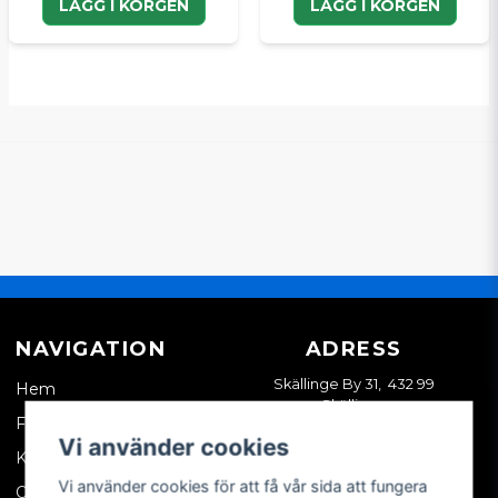
LÄGG I KORGEN
LÄGG I KORGEN
NAVIGATION
ADRESS
Skällinge By 31, 432 99
Hem
Skällinge
Företagskund
Vi använder cookies
Kontakta oss
Vi använder cookies för att få vår sida att fungera
Om oss