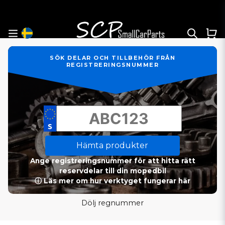
SÖK DELAR OCH TILLBEHÖR FRÅN
REGISTRERINGSNUMMER
Hämta produkter
Ange registreringsnummer för att hitta rätt
reservdelar till din mopedbil
ⓘ Läs mer om hur verktyget fungerar här
Dölj regnummer