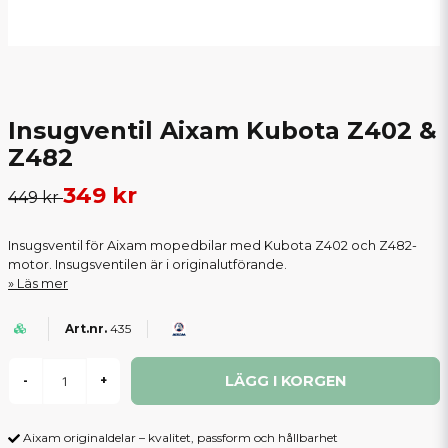
Insugventil Aixam Kubota Z402 &
Z482
349 kr
449 kr
Insugsventil för Aixam mopedbilar med Kubota Z402 och Z482-
motor. Insugsventilen är i originalutförande.
Läs mer
435
LÄGG I KORGEN
-
+
Aixam originaldelar – kvalitet, passform och hållbarhet