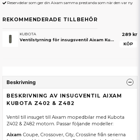
Reservdelar som ger din Aixam samma prestanda som när den var ny
REKOMMENDERADE TILLBEHÖR
KUBOTA
289 kr
Ventilstyrning för insugsventil Aixam Kubota Z402 / Z482 original - 1584113540
KÖP
Beskrivning
BESKRIVNING AV INSUGVENTIL AIXAM
KUBOTA Z402 & Z482
Ventil till insuget till Aixam mopedbilar med Kubota
Z402 & Z482 motorn. Passar följande modeller:
Aixam
Coupe, Crossover, City, Crossline från serierna