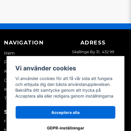
NAVIGATION
ADRESS
Skällinge By 31, 432 99
Hem
Skällinge
Företagskund
Vi använder cookies
Kontakta oss
Vi använder cookies för att få vår sida att fungera
Om oss
och erbjuda dig den bästa användarupplevelsen.
Köpvillkor
Bekräfta ditt samtycke genom att trycka på
Acceptera alla eller redigera genom inställningarna
Tips & trix
SOCIALA MEDIER
MITT KONTO
Acceptera alla
Facebook
Logga in
GDPR-inställningar
Instagram
Skapa konto