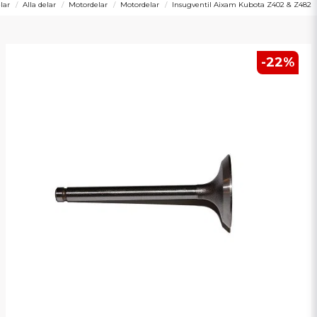
lar
Alla delar
Motordelar
Motordelar
Insugventil Aixam Kubota Z402 & Z482
-
22
%