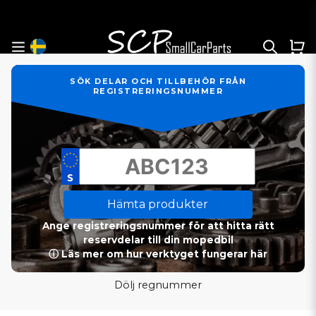
SÖK DELAR OCH TILLBEHÖR FRÅN
REGISTRERINGSNUMMER
Hämta produkter
Ange registreringsnummer för att hitta rätt
reservdelar till din mopedbil
ⓘ Läs mer om hur verktyget fungerar här
Dölj regnummer