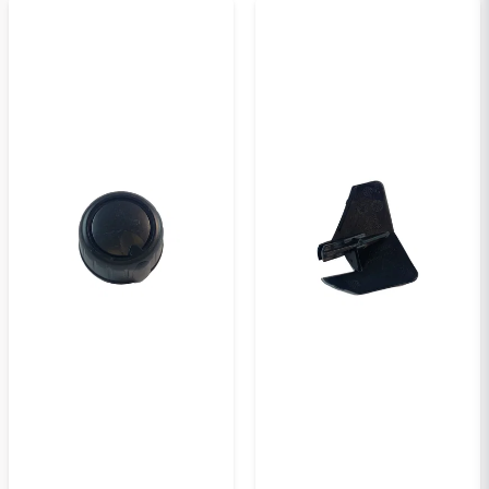
email
E-postadress
Ja, ni kan publicera min fråga
Skicka en fråga