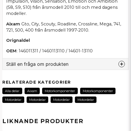
Impulsion, Vision, Sensation, Emotion och Ambition
(S8, S9, S10) från årsmodell 2010 till och med dagens
modeller.
Aixam
Gto, City, Scouty, Roadline, Crossline, Mega, 741,
721, 500, 400 från årsmodell 1997-2010.
Orignaldel
OEM
: 146011311 / 1460113110 / 14601-13110
Ställ en fråga om produkten
question
Fråga oss om denna produkt...
RELATERADE KATEGORIER
Alla delar
Aixam
Motorkomponenter
Motorkomponenter
Motordelar
Motordelar
Motordelar
Motordelar
name
Namn
LIKNANDE PRODUKTER