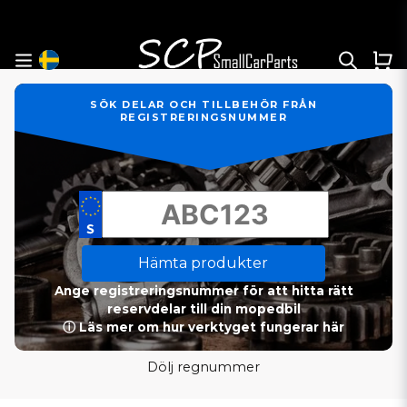
SÖK DELAR OCH TILLBEHÖR FRÅN
REGISTRERINGSNUMMER
Hämta produkter
Ange registreringsnummer för att hitta rätt
reservdelar till din mopedbil
ⓘ Läs mer om hur verktyget fungerar här
Dölj regnummer