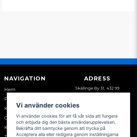
NAVIGATION
ADRESS
Skällinge By 31, 432 99
Hem
Skällinge
Företagskund
Vi använder cookies
Kontakta oss
Vi använder cookies för att få vår sida att fungera
Om oss
och erbjuda dig den bästa användarupplevelsen.
Köpvillkor
Bekräfta ditt samtycke genom att trycka på
Acceptera alla eller redigera genom inställningarna
Tips & trix