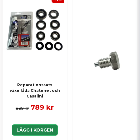
Skicka en fråga
Reparationssats
växellåda Chatenet och
Casalini
789 kr
889 kr
LÄGG I KORGEN