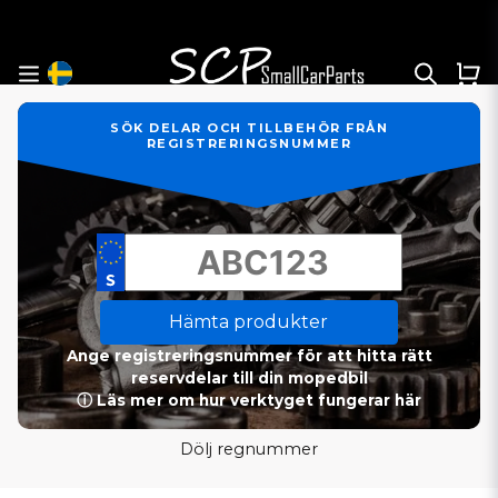
SÖK DELAR OCH TILLBEHÖR FRÅN
REGISTRERINGSNUMMER
Hämta produkter
Ange registreringsnummer för att hitta rätt
reservdelar till din mopedbil
ⓘ Läs mer om hur verktyget fungerar här
Dölj regnummer