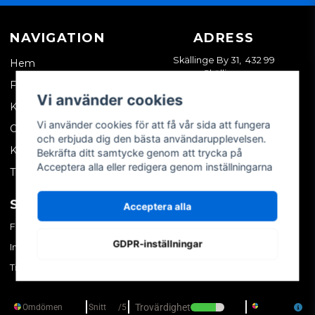
NAVIGATION
ADRESS
Skällinge By 31, 432 99
Hem
Skällinge
Företagskund
Vi använder cookies
Kontakta oss
Vi använder cookies för att få vår sida att fungera
Om oss
och erbjuda dig den bästa användarupplevelsen.
Köpvillkor
Bekräfta ditt samtycke genom att trycka på
Acceptera alla eller redigera genom inställningarna
Tips & trix
SOCIALA MEDIER
MITT KONTO
Acceptera alla
Facebook
Logga in
GDPR-inställningar
Instagram
Skapa konto
TikTok
Glömt ditt lösenord?