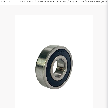
a delar
Variator & drivlina
Växellådor och tillbehör
Lager växellåda 6305 2RS (25x62