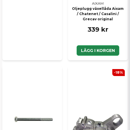
AIXAM
Oljeplugg växellåda Aixam
/ Chatenet / Casalini /
Grecav original
339 kr
LÄGG I KORGEN
-18%