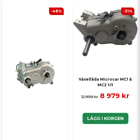
-48%
-31%
Växellåda Microcar MC1 &
MC2 1:11
8 979 kr
12 999 kr
LÄGG I KORGEN