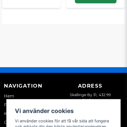
NAVIGATION
ADRESS
Skällinge By 31, 432 99
Hem
Skällinge
Företagskund
Vi använder cookies
Kontakta oss
Vi använder cookies för att få vår sida att fungera
Om oss
och erbjuda dig den bästa användarupplevelsen.