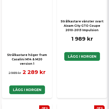
Skicka en fråga
Strålkastare vänster svart
Aixam City GTO Coupe
2010-2013 Impulsion
1 989 kr
Strålkastare höger fram
LÄGG I KORGEN
Casalini M14 & M20
version 1
2 289 kr
2 989 kr
LÄGG I KORGEN
-18%
-18%