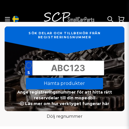
SÖK DELAR OCH TILLBEHÖR FRÅN
REGISTRERINGSNUMMER
Hämta produkter
Ange registreringsnummer för att hitta rätt
reservdelar till din mopedbil
ⓘ Läs mer om hur verktyget fungerar här
Dölj regnummer