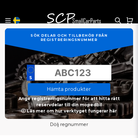
SÖK DELAR OCH TILLBEHÖR FRÅN
REGISTRERINGSNUMMER
Hämta produkter
Ange registreringsnummer för att hitta rätt
reservdelar till din mopedbil
ⓘ Läs mer om hur verktyget fungerar här
Dölj regnummer