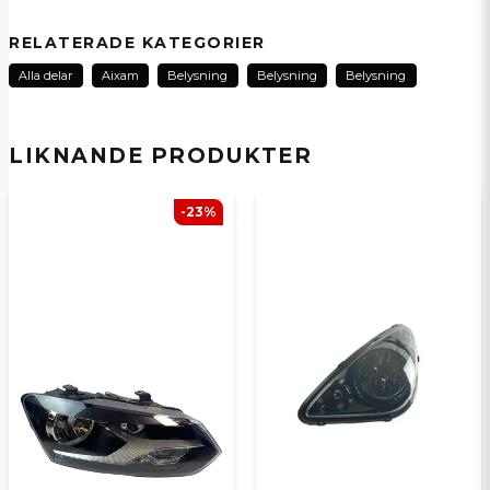
Kurt Terje
RELATERADE KATEGORIER
för 4 månader sedan
Alla delar
Aixam
Belysning
Belysning
Belysning
name
Namn
LIKNANDE PRODUKTER
email
E-postadress
-23%
Ja, ni kan publicera min fråga