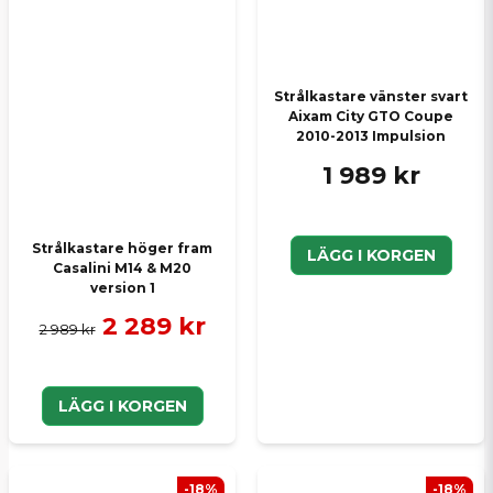
Skicka en fråga
Strålkastare vänster svart
Aixam City GTO Coupe
2010-2013 Impulsion
1 989 kr
Strålkastare höger fram
LÄGG I KORGEN
Casalini M14 & M20
version 1
2 289 kr
2 989 kr
LÄGG I KORGEN
-18%
-18%