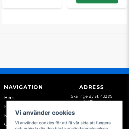
NAVIGATION
ADRESS
Skällinge By 31, 432 99
Hem
Skällinge
Företagskund
Vi använder cookies
Kontakta oss
Vi använder cookies för att få vår sida att fungera
Om oss
och erbjuda dig den bästa användarupplevelsen.