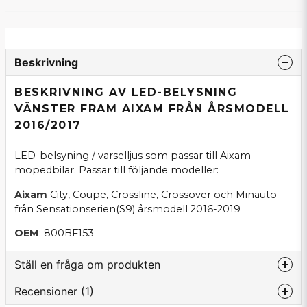
Beskrivning
BESKRIVNING AV LED-BELYSNING
VÄNSTER FRAM AIXAM FRÅN ÅRSMODELL
2016/2017
LED-belsyning / varselljus som passar till Aixam
mopedbilar. Passar till följande modeller:
Aixam
City, Coupe, Crossline, Crossover och Minauto
från Sensationserien(S9) årsmodell 2016-2019
OEM
: 800BF153
Ställ en fråga om produkten
Recensioner (1)
question
Fråga oss om denna produkt...