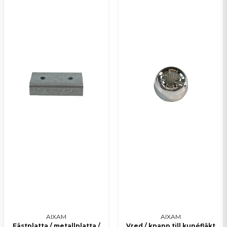
AIXAM
AIXAM
Fästplatta / metallplatta /
Vred / knapp till kupéfläkt