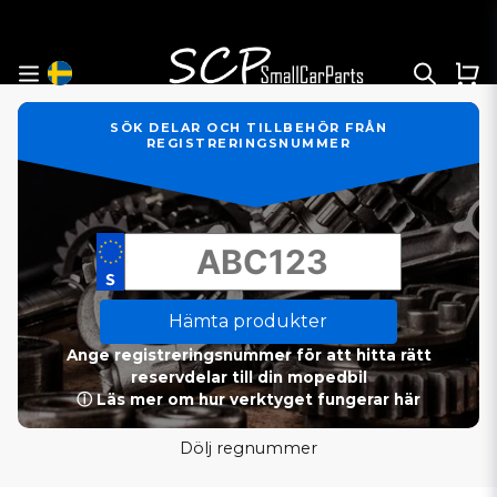
SÖK DELAR OCH TILLBEHÖR FRÅN
REGISTRERINGSNUMMER
Hämta produkter
Ange registreringsnummer för att hitta rätt
reservdelar till din mopedbil
ⓘ Läs mer om hur verktyget fungerar här
Dölj regnummer