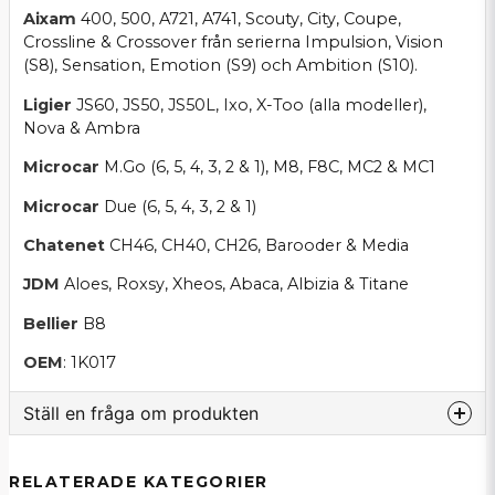
Aixam
400, 500, A721, A741, Scouty, City, Coupe,
Crossline & Crossover från serierna Impulsion, Vision
(S8), Sensation, Emotion (S9) och Ambition (S10).
Ligier
JS60, JS50, JS50L, Ixo, X-Too (alla modeller),
Nova & Ambra
Microcar
M.Go (6, 5, 4, 3, 2 & 1), M8, F8C, MC2 & MC1
Microcar
Due (6, 5, 4, 3, 2 & 1)
Chatenet
CH46, CH40, CH26, Barooder & Media
JDM
Aloes, Roxsy, Xheos, Abaca, Albizia & Titane
Bellier
B8
OEM
: 1K017
Ställ en fråga om produkten
question
Fråga oss om denna produkt...
RELATERADE KATEGORIER