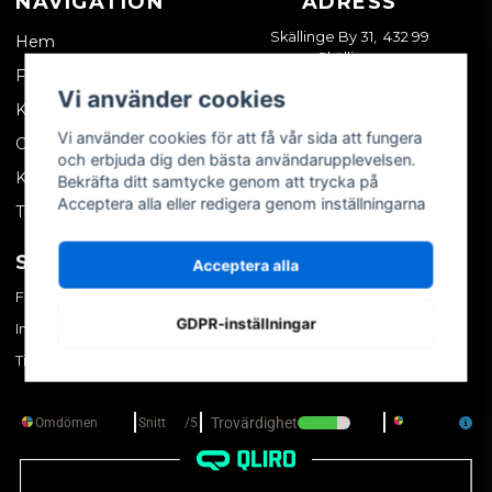
NAVIGATION
ADRESS
Skällinge By 31, 432 99
Hem
Skällinge
Företagskund
Vi använder cookies
Kontakta oss
Vi använder cookies för att få vår sida att fungera
Om oss
och erbjuda dig den bästa användarupplevelsen.
Köpvillkor
Bekräfta ditt samtycke genom att trycka på
Acceptera alla eller redigera genom inställningarna
Tips & trix
SOCIALA MEDIER
MITT KONTO
Acceptera alla
Facebook
Logga in
GDPR-inställningar
Instagram
Skapa konto
TikTok
Glömt ditt lösenord?