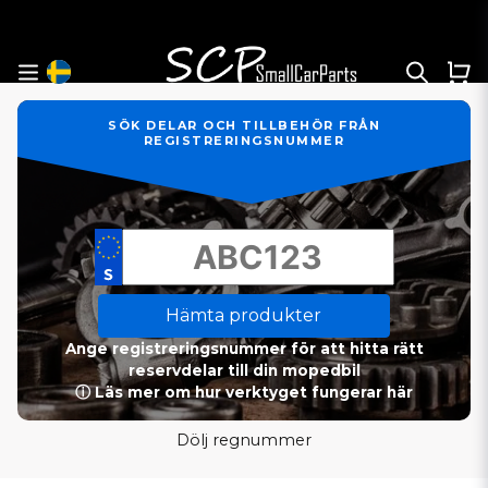
SÖK DELAR OCH TILLBEHÖR FRÅN
REGISTRERINGSNUMMER
Hämta produkter
Ange registreringsnummer för att hitta rätt
reservdelar till din mopedbil
ⓘ Läs mer om hur verktyget fungerar här
Dölj regnummer