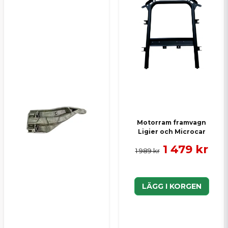
Ja, ni kan publicera min fråga
Skicka en fråga
Motorram framvagn
Ligier och Microcar
1 479 kr
1 989 kr
LÄGG I KORGEN