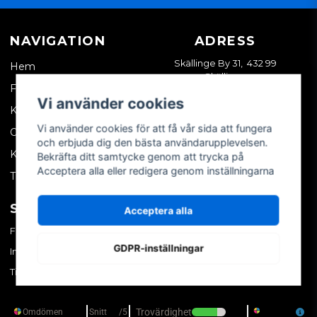
NAVIGATION
ADRESS
Skällinge By 31, 432 99
Hem
Skällinge
Företagskund
Vi använder cookies
Kontakta oss
Vi använder cookies för att få vår sida att fungera
Om oss
och erbjuda dig den bästa användarupplevelsen.
Köpvillkor
Bekräfta ditt samtycke genom att trycka på
Acceptera alla eller redigera genom inställningarna
Tips & trix
SOCIALA MEDIER
MITT KONTO
Acceptera alla
Facebook
Logga in
GDPR-inställningar
Instagram
Skapa konto
TikTok
Glömt ditt lösenord?