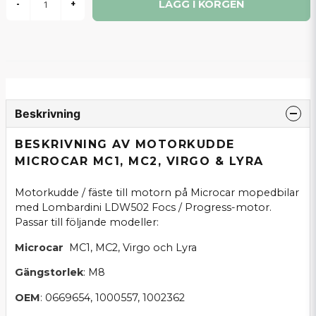
LÄGG I KORGEN
-
+
Beskrivning
BESKRIVNING AV MOTORKUDDE
MICROCAR MC1, MC2, VIRGO & LYRA
Motorkudde / fäste till motorn på Microcar mopedbilar
med Lombardini LDW502 Focs / Progress-motor.
Passar till följande modeller:
Microcar
MC1, MC2, Virgo och Lyra
Gängstorlek
: M8
OEM
: 0669654, 1000557, 1002362