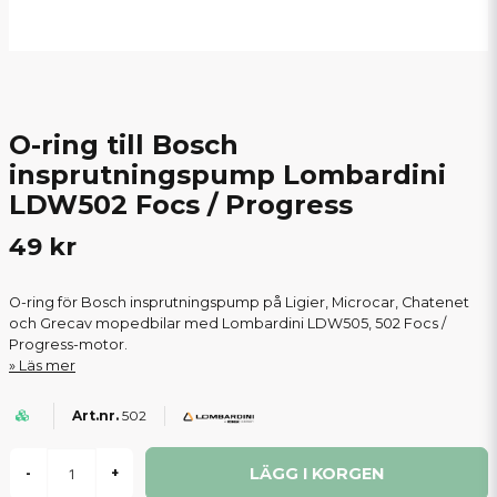
O-ring till Bosch
insprutningspump Lombardini
LDW502 Focs / Progress
49 kr
O-ring för Bosch insprutningspump på Ligier, Microcar, Chatenet
och Grecav mopedbilar med Lombardini LDW505, 502 Focs /
Progress-motor.
Läs mer
502
LÄGG I KORGEN
-
+