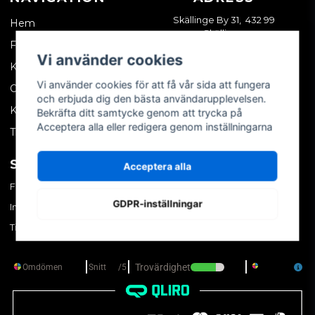
Skällinge By 31, 432 99
Hem
Skällinge
Företagskund
Vi använder cookies
Kontakta oss
Vi använder cookies för att få vår sida att fungera
Om oss
och erbjuda dig den bästa användarupplevelsen.
Köpvillkor
Bekräfta ditt samtycke genom att trycka på
Acceptera alla eller redigera genom inställningarna
Tips & trix
SOCIALA MEDIER
MITT KONTO
Acceptera alla
Facebook
Logga in
GDPR-inställningar
Instagram
Skapa konto
TikTok
Glömt ditt lösenord?