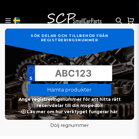
SÖK DELAR OCH TILLBEHÖR FRÅN
REGISTRERINGSNUMMER
Hämta produkter
Ange registreringsnummer för att hitta rätt
reservdelar till din mopedbil
ⓘ Läs mer om hur verktyget fungerar här
Dölj regnummer