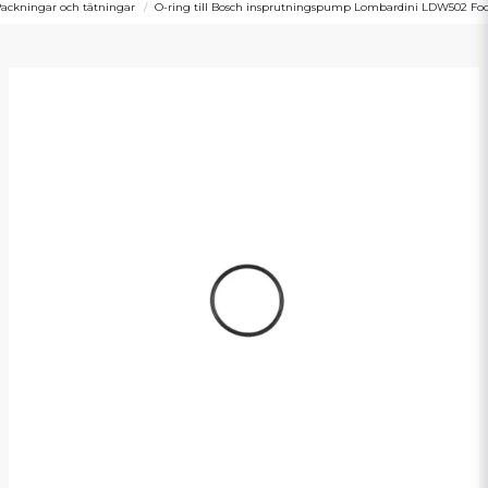
ackningar och tätningar
O-ring till Bosch insprutningspump Lombardini LDW502 Focs