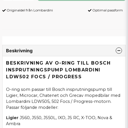
Originaldel från Lombardini
Optimal passform
Beskrivning
BESKRIVNING AV O-RING TILL BOSCH
INSPRUTNINGSPUMP LOMBARDINI
LDW502 FOCS / PROGRESS
O-ring som passar till Bosch insprutningspump till
Ligier, Microcar, Chatenet och Grecav mopedbilar med
Lombardini LDW505, 502 Focs / Progress-motorn.
Passar följande modeller:
Ligier
JS60, JS50, JS50L, IXO, JS RC, X-TOO, Nova &
Ambra