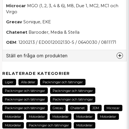
Microcar
MGO (1, 2, 3, 4 & 6), M8, Due 1, MC2, MC1 och
Virgo
Grecav
Sonique, EKE
Chatenet
Barooder, Media & Stella
OEM
: 1200213 / ED0012002130-S / 0640030 / 0811171
Ställ en fråga om produkten
question
Fråga oss om denna produkt...
RELATERADE KATEGORIER
Ligier
Alla delar
Packningar och tätningar
Packningar och tätningar
Packningar och tätningar
name
Packningar och tätningar
Packningar och tätningar
Namn
Packningar och tätningar
Grecav
Chatenet
JDM
Microcar
Motordelar
Motordelar
Motordelar
Motordelar
Motordelar
email
E-postadress
Motordelar
Packningar och tätningar
Motordelar