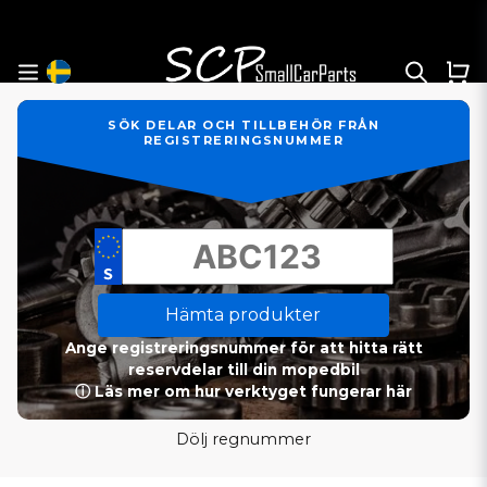
SÖK DELAR OCH TILLBEHÖR FRÅN
REGISTRERINGSNUMMER
Hämta produkter
Ange registreringsnummer för att hitta rätt
reservdelar till din mopedbil
ⓘ Läs mer om hur verktyget fungerar här
Dölj regnummer