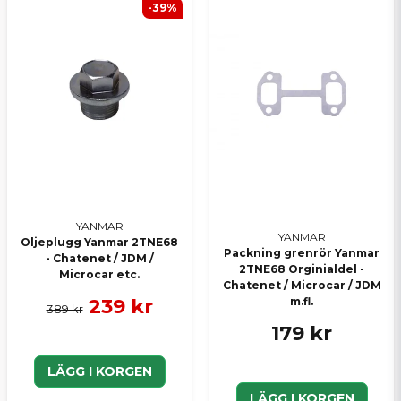
-39%
YANMAR
YANMAR
Oljeplugg Yanmar 2TNE68
Packning grenrör Yanmar
- Chatenet / JDM /
2TNE68 Orginialdel -
Microcar etc.
Chatenet / Microcar / JDM
239 kr
m.fl.
389 kr
179 kr
LÄGG I KORGEN
LÄGG I KORGEN