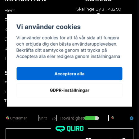
Skällinge By 31, 432 99
Hem
Skällinge
Företagskund
Vi använder cookies
Kontakta oss
Vi använder cookies för att få vår sida att fungera
Om oss
och erbjuda dig den bästa användarupplevelsen.
Köpvillkor
Bekräfta ditt samtycke genom att trycka på
Acceptera alla eller redigera genom inställningarna
Tips & trix
SOCIALA MEDIER
MITT KONTO
Acceptera alla
Facebook
Logga in
GDPR-inställningar
Instagram
Skapa konto
TikTok
Glömt ditt lösenord?