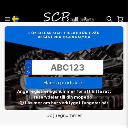
SÖK DELAR OCH TILLBEHÖR FRÅN
REGISTRERINGSNUMMER
Hämta produkter
Ange registreringsnummer för att hitta rätt
reservdelar till din mopedbil
ⓘ Läs mer om hur verktyget fungerar här
Dölj regnummer