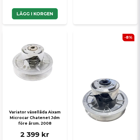
LÄGG I KORGEN
-8%
Variator växellåda Aixam
Microcar Chatenet Jdm
före årsm. 2008
2 399 kr