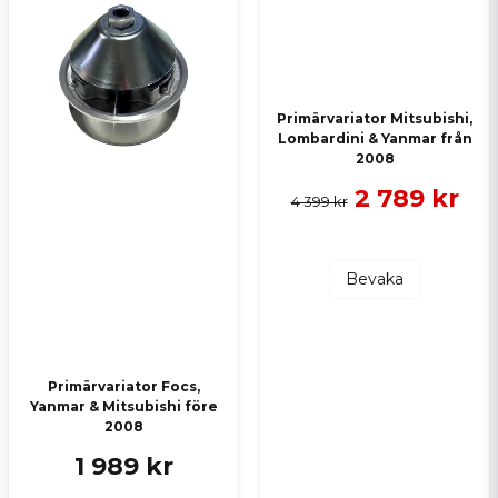
Primärvariator Mitsubishi,
Lombardini & Yanmar från
Skicka en fråga
2008
2 789 kr
4 399 kr
Bevaka
Primärvariator Focs,
Yanmar & Mitsubishi före
2008
1 989 kr