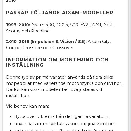
2016.
PASSAR FÖLJANDE AIXAM-MODELLER
1997–2010:
Aixam 400, 400.4, 500, A721, A741, A751,
Scouty och Roadline
2010–2016 (Impulsion & Vision / S8):
Aixam City,
Coupe, Crossline och Crossover
INFORMATION OM MONTERING OCH
INSTÄLLNING
Denna typ av primärvariator används på flera olika
mopedbilar med varierande motorstyrka och drivlinor.
Därför kan vissa modeller behöva justeras vid
installation.
Vid behov kan man:
flytta över vikterna från den gamla variatorn
använda samma viktklass som originalvariatorn
justera eller ta bort 1–2 variatorchims (v-ringar)