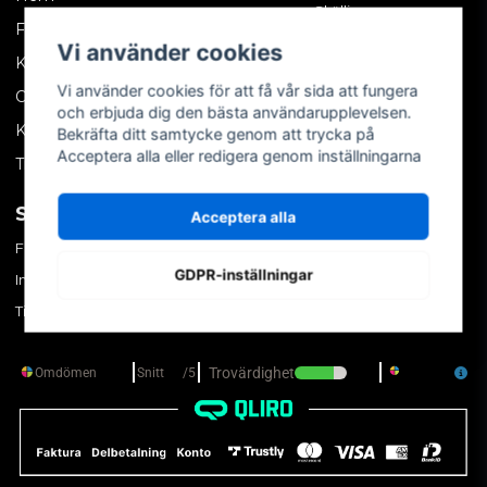
Skällinge
Företagskund
Vi använder cookies
Kontakta oss
Vi använder cookies för att få vår sida att fungera
Om oss
och erbjuda dig den bästa användarupplevelsen.
Köpvillkor
Bekräfta ditt samtycke genom att trycka på
Acceptera alla eller redigera genom inställningarna
Tips & trix
SOCIALA MEDIER
MITT KONTO
Acceptera alla
Facebook
Logga in
GDPR-inställningar
Instagram
Skapa konto
TikTok
Glömt ditt lösenord?