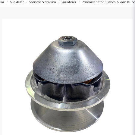
lar
Alla delar
Variator & drivlina
Variatorer
Primärvariator Kubota Aixam Kub