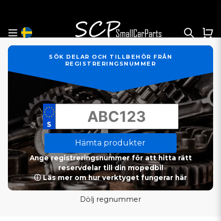
SÖK DELAR OCH TILLBEHÖR FRÅN
REGISTRERINGSNUMMER
Hämta produkter
Ange registreringsnummer för att hitta rätt
reservdelar till din mopedbil
ⓘ Läs mer om hur verktyget fungerar här
Dölj regnummer