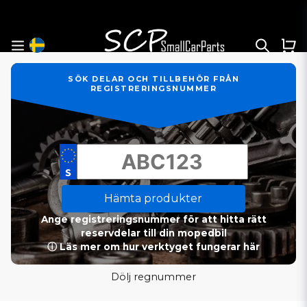
SÖK DELAR OCH TILLBEHÖR FRÅN
REGISTRERINGSNUMMER
Hämta produkter
Ange registreringsnummer för att hitta rätt
reservdelar till din mopedbil
ⓘ Läs mer om hur verktyget fungerar här
Dölj regnummer