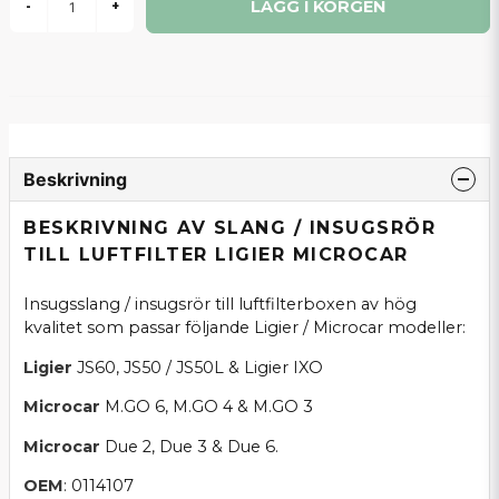
LÄGG I KORGEN
-
+
Beskrivning
BESKRIVNING AV SLANG / INSUGSRÖR
TILL LUFTFILTER LIGIER MICROCAR
Insugsslang / insugsrör till luftfilterboxen av hög
kvalitet som passar följande Ligier / Microcar modeller:
Ligier
JS60, JS50 / JS50L & Ligier IXO
Microcar
M.GO 6, M.GO 4 & M.GO 3
Microcar
Due 2, Due 3 & Due 6.
OEM
: 0114107