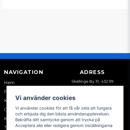
NAVIGATION
ADRESS
Skällinge By 31, 432 99
Hem
Skällinge
Företagskund
Vi använder cookies
Kontakta oss
Vi använder cookies för att få vår sida att fungera
Om oss
och erbjuda dig den bästa användarupplevelsen.
Köpvillkor
Bekräfta ditt samtycke genom att trycka på
Acceptera alla eller redigera genom inställningarna
Tips & trix