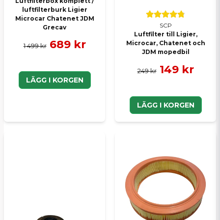
Luftfilterbox komplett /
luftfilterburk Ligier
Microcar Chatenet JDM
SCP
Grecav
Luftfilter till Ligier,
689 kr
Microcar, Chatenet och
1 499 kr
JDM mopedbil
149 kr
249 kr
LÄGG I KORGEN
LÄGG I KORGEN