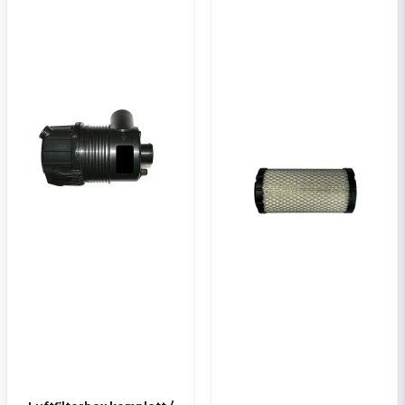
Ja, ni kan publicera min fråga
Skicka en fråga