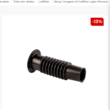
la delar
Filter och vätskor
Luftfilter
Slang / insugsrör till luftfilter Ligier Microcar
-
13
%