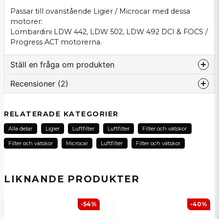
Passar till ovanstående Ligier / Microcar med dessa
motorer:
Lombardini LDW 442, LDW 502, LDW 492 DCI & FOCS /
Progress ACT motorerna.
Ställ en fråga om produkten
Recensioner (2)
question
Fråga oss om denna produkt...
Karl Gunnar
RELATERADE KATEGORIER
för 3 månader sedan
Alla delar
Ligier
Luftfilter
Luftfilter
Filter och vätskor
Bra passform
name
Namn
Filter och vätskor
Microcar
Luftfilter
Filter och vätskor
Johnny
för 5 månader sedan
email
LIKNANDE PRODUKTER
E-postadress
-54%
-40%