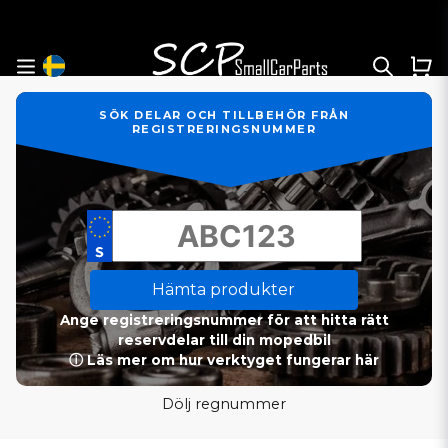
SÖK DELAR OCH TILLBEHÖR FRÅN
REGISTRERINGSNUMMER
Hämta produkter
Ange registreringsnummer för att hitta rätt
reservdelar till din mopedbil
ⓘ Läs mer om hur verktyget fungerar här
Dölj regnummer