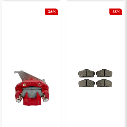
-38%
-53%