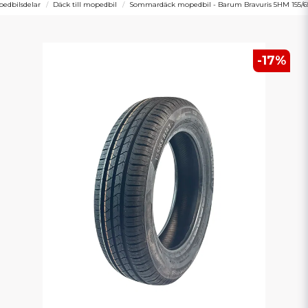
edbilsdelar
Däck till mopedbil
Sommardäck mopedbil - Barum Bravuris 5HM 155/65
-
17
%