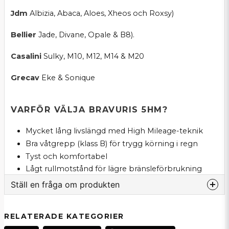
Jdm
Albizia, Abaca, Aloes, Xheos och Roxsy)
Bellier
Jade, Divane, Opale & B8).
Casalini
Sulky, M10, M12, M14 & M20
Grecav
Eke & Sonique
VARFÖR VÄLJA BRAVURIS 5HM?
Mycket lång livslängd med High Mileage-teknik
Bra våtgrepp (klass B) för trygg körning i regn
Tyst och komfortabel
Lågt rullmotstånd för lägre bränsleförbrukning
Ställ en fråga om produkten
question
Fråga oss om denna produkt...
RELATERADE KATEGORIER