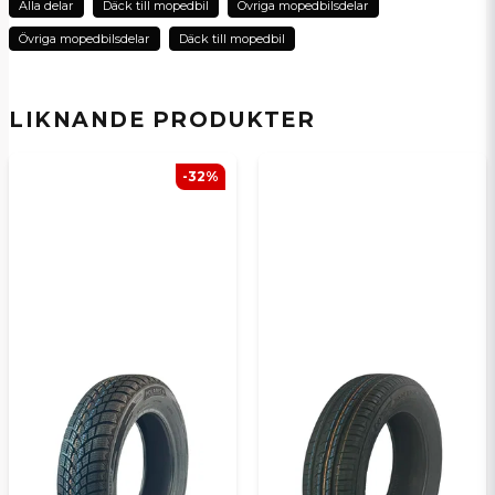
Alla delar
Däck till mopedbil
Övriga mopedbilsdelar
Övriga mopedbilsdelar
Däck till mopedbil
name
Namn
LIKNANDE PRODUKTER
email
E-postadress
-32%
Ja, ni kan publicera min fråga
Skicka en fråga