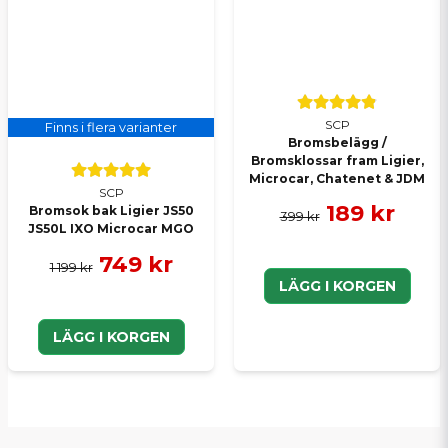
SCP
Finns i flera varianter
Bromsbelägg /
Bromsklossar fram Ligier,
Microcar, Chatenet & JDM
SCP
189 kr
Bromsok bak Ligier JS50
399 kr
JS50L IXO Microcar MGO
749 kr
1 199 kr
LÄGG I KORGEN
LÄGG I KORGEN