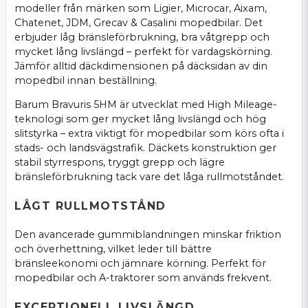
modeller från märken som Ligier, Microcar, Aixam,
Chatenet, JDM, Grecav & Casalini mopedbilar. Det
erbjuder låg bränsleförbrukning, bra våtgrepp och
mycket lång livslängd – perfekt för vardagskörning.
Jämför alltid däckdimensionen på däcksidan av din
mopedbil innan beställning.
Barum Bravuris 5HM är utvecklat med High Mileage-
teknologi som ger mycket lång livslängd och hög
slitstyrka – extra viktigt för mopedbilar som körs ofta i
stads- och landsvägstrafik. Däckets konstruktion ger
stabil styrrespons, tryggt grepp och lägre
bränsleförbrukning tack vare det låga rullmotståndet.
LÅGT RULLMOTSTÅND
Den avancerade gummiblandningen minskar friktion
och överhettning, vilket leder till bättre
bränsleekonomi och jämnare körning. Perfekt för
mopedbilar och A-traktorer som används frekvent.
EXCEPTIONELL LIVSLÄNGD