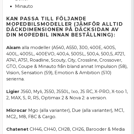
Minauto
KAN PASSA TILL FÖLJANDE
MOPEDBILSMODELLER (JÄMFÖR ALLTID
DÄCKDIMENSIONEN PÅ DÄCKSIDAN AV
DIN MOPEDBIL INNAN BESTÄLLNING):
Aixam
alla modeller (A540, A550, 300, 400E, 400S,
400L, 400SL, 400EVO, 400,4, 500SL, 500,4, 500,5, A721,
A741, A751, Roadline, Scouty, City, Crossline, Crossover,
GTO, Coupe & Minauto från bland annat Impulsion (S8),
Vision, Sensation (S9), Emotion & Ambition (S10)
serierna.
Ligier
JS60, Myli, JS50, JS50L, Ixo, JS RC, X-PRO, X-too 1,
2, MAX, S, R, RS, Optimax 2 & Nova 2: a version.
Microcar
Mgo (alla varianter), Due (alla varianter), MC1,
MC2,, M8, F8C & Cargo.
Chatenet
CH46, CH40, CH28, CH26, Barooder & Media