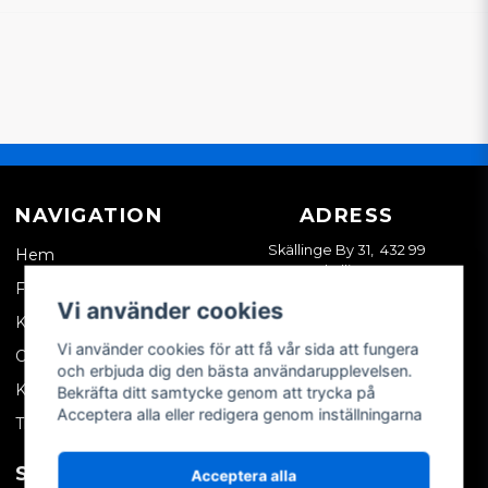
NAVIGATION
ADRESS
Skällinge By 31, 432 99
Hem
Skällinge
Företagskund
Vi använder cookies
Kontakta oss
Vi använder cookies för att få vår sida att fungera
Om oss
och erbjuda dig den bästa användarupplevelsen.
Köpvillkor
Bekräfta ditt samtycke genom att trycka på
Acceptera alla eller redigera genom inställningarna
Tips & trix
SOCIALA MEDIER
MITT KONTO
Acceptera alla