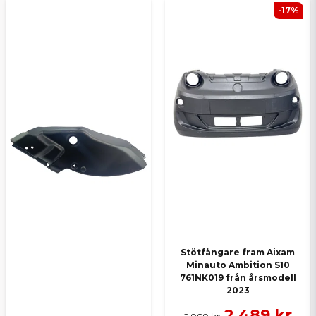
-17%
Ja, ni kan publicera min fråga
Skicka en fråga
Stötfångare fram Aixam
Minauto Ambition S10
761NK019 från årsmodell
2023
2 489 kr