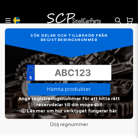
SÖK DELAR OCH TILLBEHÖR FRÅN
REGISTRERINGSNUMMER
Hämta produkter
Ange registreringsnummer för att hitta rätt
reservdelar till din mopedbil
ⓘ Läs mer om hur verktyget fungerar här
Dölj regnummer