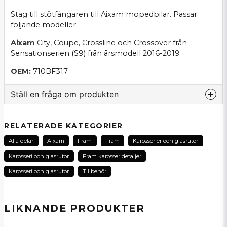
Stag till stötfångaren till Aixam mopedbilar. Passar
följande modeller:
Aixam
City, Coupe, Crossline och Crossover från
Sensationserien (S9) från årsmodell 2016-2019
OEM:
710BF317
Ställ en fråga om produkten
question
Fråga oss om denna produkt...
RELATERADE KATEGORIER
Alla delar
Aixam
Fram
Fram
Karosserier och glasrutor
Karosseri och glasrutor
Fram karosseridetaljer
name
Karosseri och glasrutor
Tillbehör
Namn
LIKNANDE PRODUKTER
email
E-postadress