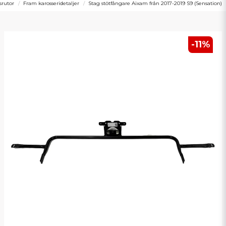
srutor
Fram karosseridetaljer
Stag stötfångare Aixam från 2017-2019 S9 (Sensation)
-
11
%