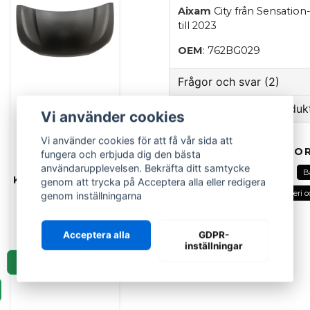
Aixam
City från Sensation
till 2023
OEM
: 762BG029
Frågor och svar (2)
Ställ en fråga om produk
Vi använder cookies
:namn frågade
för 1 år se
question
Vi använder cookies för att få vår sida att
är det hål för backsens
Fråga oss om denna pr
RELATERADE KATEGOR
fungera och erbjuda dig den bästa
användarupplevelsen. Bekräfta ditt samtycke
Butiken svarade
Alla delar
Aixam
Bak
B
Komplett motorhuv
Hej,
genom att trycka på Acceptera alla eller redigera
Bak karosseridetaljer
Karosseri o
Microcar MGO 6 &
genom inställningarna
Nej, denna är utan hål :)
Due 6
name
Namn
2 989 kr
Acceptera alla
GDPR-
inställningar
:namn frågade
för 2 år s
Passar denna även på ai
LÄGG I KORGEN
Ja, ni kan publicera m
Butiken svarade
Hej! Denna ska passa Ai