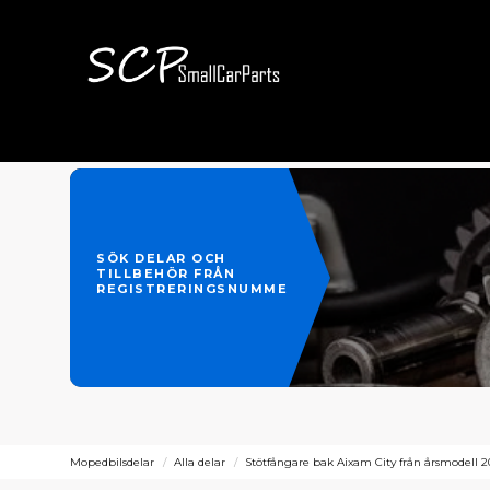
SÖK DELAR OCH
TILLBEHÖR FRÅN
REGISTRERINGSNUMMER
Mopedbilsdelar
Alla delar
Stötfångare bak Aixam City från årsmodell 20