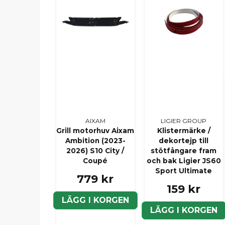
AIXAM
LIGIER GROUP
Grill motorhuv Aixam
Klistermärke /
Ambition (2023-
dekortejp till
2026) S10 City /
stötfångare fram
Coupé
och bak Ligier JS60
Sport Ultimate
779 kr
159 kr
LÄGG I KORGEN
LÄGG I KORGEN