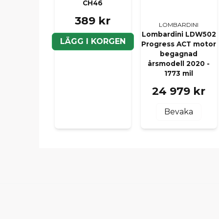
CH46
389 kr
LOMBARDINI
Lombardini LDW502
LÄGG I KORGEN
Progress ACT motor
begagnad
årsmodell 2020 -
1773 mil
24 979 kr
Bevaka