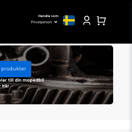
Handla som
 produkter
ar till din mopedbil
 här