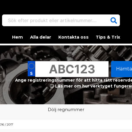
Sök efter produkt eller artikelnummer....
Hem
Alla delar
Kontakta oss
Tips & Trix
Hämta
Ange registreringsnummer för att hitta rätt reservdel
ⓘ Läs mer om hur verktyget fungerar
Dölj regnummer
16 / 2017