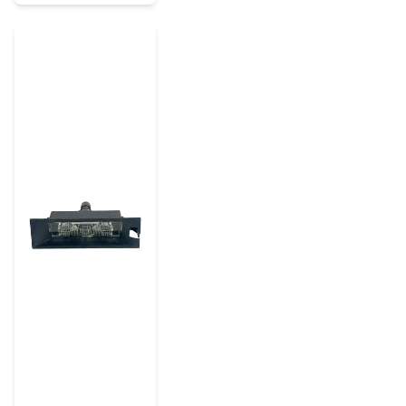
MVH SCP Mopedbilsdel