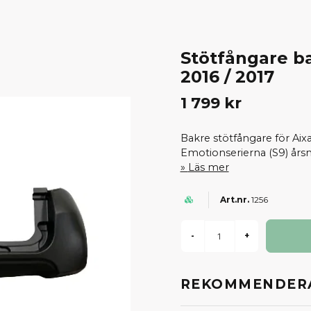
Stötfångare ba
2016 / 2017
1 799 kr
Bakre stötfångare för Aix
Emotionserierna (S9) års
Läs mer
1256
-
+
REKOMMENDERA