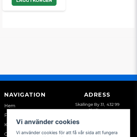
LÄGG I KORGEN
NAVIGATION
ADRESS
Skällinge By 31, 432 99
Hem
Skällinge
Företagskund
Vi använder cookies
Kontakta oss
Vi använder cookies för att få vår sida att fungera
Om oss