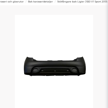
osseri och glasrutor
Bak karosseridetaljer
Stötfångare bak Ligier JS50 V1 Sport 2013