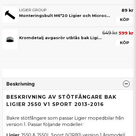
LIGIER GROUP
89 kr
Monteringsbult M6*20 Ligier och Microcar
KÖP
649 kr
599 kr
Kromdetalj avgasrör utblås bak Ligier IXO / JS50 V1 / JS RC
KÖP
Beskrivning
BESKRIVNING AV STÖTFÅNGARE BAK
LIGIER JS50 V1 SPORT 2013-2016
Bakre stötfångare som passar Ligier mopedbilar från
version 1. Passar följande modeller:
Ligier
JS50 & JS50L Sport (VJRB1) version 1 årsmodell