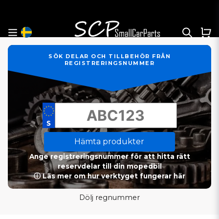
SÖK DELAR OCH TILLBEHÖR FRÅN
REGISTRERINGSNUMMER
Hämta produkter
Ange registreringsnummer för att hitta rätt
reservdelar till din mopedbil
ⓘ Läs mer om hur verktyget fungerar här
Dölj regnummer