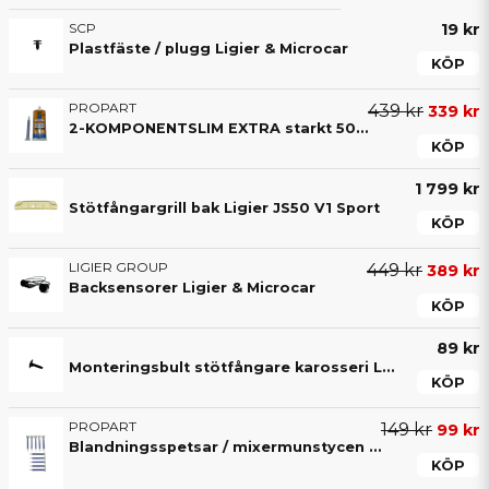
SCP
19 kr
Plastfäste / plugg Ligier & Microcar
KÖP
PROPART
439 kr
339 kr
2-KOMPONENTSLIM EXTRA starkt 50ML lim (4-8 min)
KÖP
1 799 kr
Stötfångargrill bak Ligier JS50 V1 Sport
KÖP
LIGIER GROUP
449 kr
389 kr
Backsensorer Ligier & Microcar
KÖP
89 kr
Monteringsbult stötfångare karosseri Ligier & Microcar
KÖP
PROPART
149 kr
99 kr
Blandningsspetsar / mixermunstycen (10-pack) till 2-komponentslim – För exakt blandning av lim
KÖP