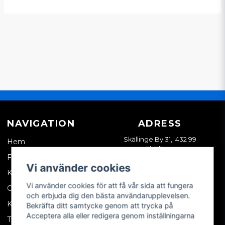
NAVIGATION
ADRESS
Skällinge By 31, 432 99
Hem
Skällinge
Företagskund
Vi använder cookies
Kontakta oss
Vi använder cookies för att få vår sida att fungera
Om oss
och erbjuda dig den bästa användarupplevelsen.
Köpvillkor
Bekräfta ditt samtycke genom att trycka på
Acceptera alla eller redigera genom inställningarna
Tips & trix