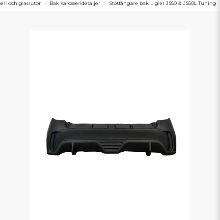
eri och glasrutor
Bak karosseridetaljer
Stötfångare bak Ligier JS50 & JS50L Tuning