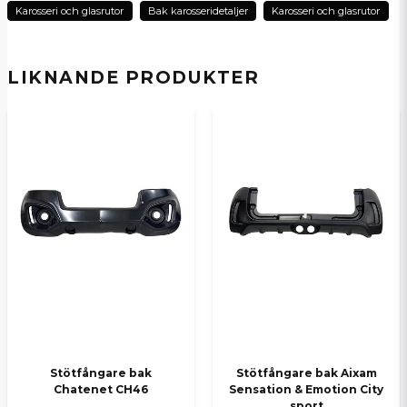
Karosseri och glasrutor
Bak karosseridetaljer
Karosseri och glasrutor
name
Namn
LIKNANDE PRODUKTER
email
E-postadress
Ja, ni kan publicera min fråga
Skicka en fråga
Stötfångare bak
Stötfångare bak Aixam
Chatenet CH46
Sensation & Emotion City
sport