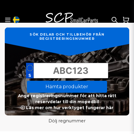
SÖK DELAR OCH TILLBEHÖR FRÅN
REGISTRERINGSNUMMER
Hämta produkter
Ange registreringsnummer för att hitta rätt
reservdelar till din mopedbil
ⓘ Läs mer om hur verktyget fungerar här
Dölj regnummer