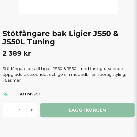
Stötfångare bak Ligier JS50 &
JS50L Tuning
2 389 kr
Stötfångare bak till Ligier JS50 & JS50L med tuning-utseende.
Uppgradera utseendet och ge din mopedbil en sportig styling.
Läs mer
901
LÄGG I KORGEN
-
+