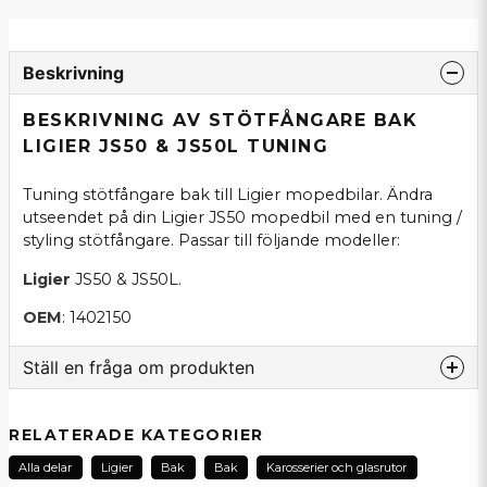
Beskrivning
BESKRIVNING AV STÖTFÅNGARE BAK
LIGIER JS50 & JS50L TUNING
Tuning stötfångare bak till Ligier mopedbilar. Ändra
utseendet på din Ligier JS50 mopedbil med en tuning /
styling stötfångare. Passar till följande modeller:
Ligier
JS50 & JS50L.
OEM
: 1402150
Ställ en fråga om produkten
question
Fråga oss om denna produkt...
RELATERADE KATEGORIER
Alla delar
Ligier
Bak
Bak
Karosserier och glasrutor