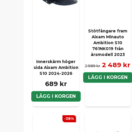
Stötfångare fram
Aixam Minauto
Ambition S10
761NK019 från
årsmodell 2023
Innerskärm höger
2 489 kr
2 989 kr
sida Aixam Ambition
S10 2024-2026
LÄGG I KORGEN
689 kr
LÄGG I KORGEN
-38%