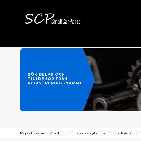
SÖK DELAR OCH
TILLBEHÖR FRÅN
REGISTRERINGSNUMMER
Mopedbilsdelar
Alla delar
Karosseri och glasrutor
Fram karosserideta