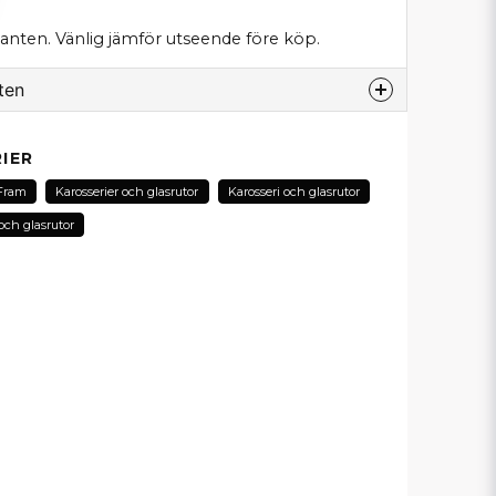
ianten. Vänlig jämför utseende före köp.
ten
odukt...
IER
Fram
Karosserier och glasrutor
Karosseri och glasrutor
och glasrutor
email
E-postadress
in fråga