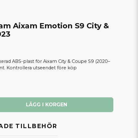
ram Aixam Emotion S9 City &
023
kerad ABS-plast för Aixam City & Coupe S9 (2020–
ant. Kontrollera utseendet före köp
LÄGG I KORGEN
DE TILLBEHÖR