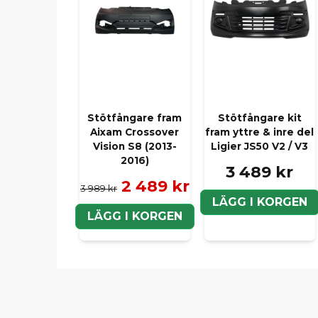
Stötfångare fram
Stötfångare kit
Aixam Crossover
fram yttre & inre del
Vision S8 (2013-
Ligier JS50 V2 / V3
2016)
3 489 kr
2 489 kr
3 989 kr
LÄGG I KORGEN
LÄGG I KORGEN