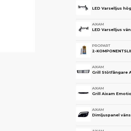
LED Varselljus hö
AIXAM
LED Varselljus vä
PROPART
2-KOMPONENTSLIM 
AIXAM
AIXAM
Grill Aixam Emoti
AIXAM
AIXAM