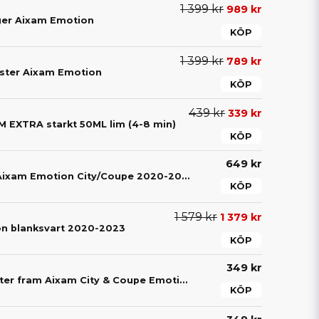
1 399 kr
989 kr
ger Aixam Emotion
KÖP
1 399 kr
789 kr
nster Aixam Emotion
KÖP
439 kr
339 kr
EXTRA starkt 50ML lim (4-8 min)
KÖP
649 kr
Grill Stötfångare Aixam Emotion City/Coupe 2020-2023
KÖP
1 579 kr
1 379 kr
on blanksvart 2020-2023
KÖP
349 kr
Dimljuspanel vänster fram Aixam City & Coupe Emotion S9
KÖP