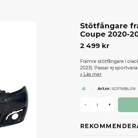
Stötfångare f
Coupe 2020-2
2 499 kr
Främre stötfångare i olac
2023). Passar ej sportvari
Läs mer
SCP761BL019
-
+
REKOMMENDERA