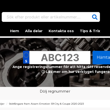
Sök efter produkt eller artikelnummer....
Hem
Alla delar
Kontakta oss
Tips & Trix
Hämta
Ange registreringsnummer för att hitta rätt reservdel
ⓘ Läs mer om hur verktyget fungerar
Dölj regnummer
ljer
Stötfångare fram Aixam Emotion S9 City & Coupe 2020-2023