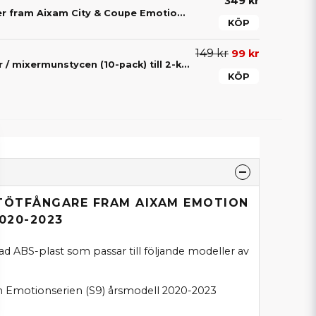
349 kr
Dimljuspanel höger fram Aixam City & Coupe Emotion S9
KÖP
149 kr
99 kr
Blandningsspetsar / mixermunstycen (10-pack) till 2-komponentslim – För exakt blandning av lim
KÖP
STÖTFÅNGARE FRAM AIXAM EMOTION
020-2023
ad ABS-plast som passar till följande modeller av
n Emotionserien (S9) årsmodell 2020-2023