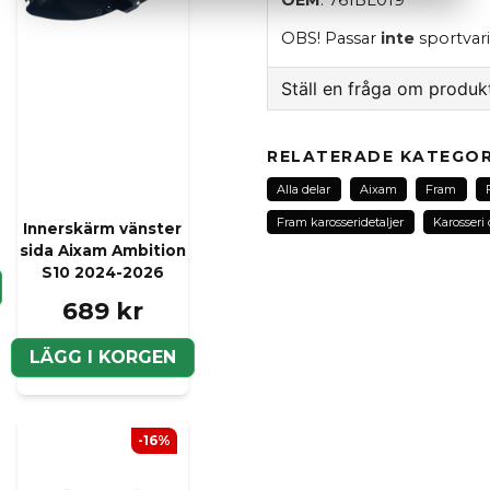
OBS! Passar
inte
sportvar
Ställ en fråga om produk
question
Fråga oss om denna pr
RELATERADE KATEGOR
Alla delar
Aixam
Fram
Fram karosseridetaljer
Karosseri 
Innerskärm vänster
sida Aixam Ambition
name
Namn
S10 2024-2026
689 kr
LÄGG I KORGEN
Ja, ni kan publicera m
-16%