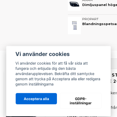
PROPART
Vi använder cookies
Vi använder cookies för att få vår sida att
Beskrivning
fungera och erbjuda dig den bästa
användarupplevelsen. Bekräfta ditt samtycke
BESKRIVNING AV 
genom att trycka på Acceptera alla eller redigera
S9 CITY & COUPE 2
genom inställningarna
Stötfångare fram i olacker
Aixam mopedbilar:
Acceptera alla
GDPR-
inställningar
Aixam
City och Coupe frå
OEM
: 761BL019