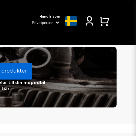
Handla som
 produkter
ar till din mopedbil
 här