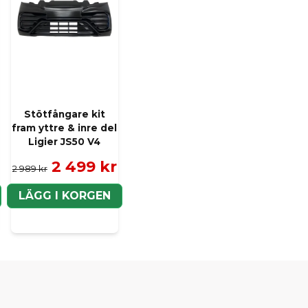
Stötfångare kit
fram yttre & inre del
Ligier JS50 V4
2 499 kr
2 989 kr
LÄGG I KORGEN