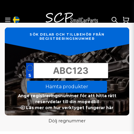
SÖK DELAR OCH TILLBEHÖR FRÅN
REGISTRERINGSNUMMER
Hämta produkter
Ange registreringsnummer för att hitta rätt
reservdelar till din mopedbil
ⓘ Läs mer om hur verktyget fungerar här
Dölj regnummer