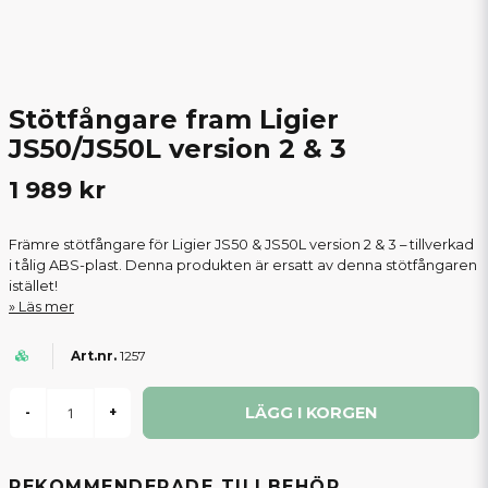
Stötfångare fram Ligier
JS50/JS50L version 2 & 3
1 989 kr
Främre stötfångare för Ligier JS50 & JS50L version 2 & 3 – tillverkad
i tålig ABS-plast. Denna produkten är ersatt av denna stötfångaren
istället!
Läs mer
1257
LÄGG I KORGEN
-
+
REKOMMENDERADE TILLBEHÖR