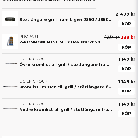
2 499 kr
Stötfångare grill fram Ligier JS50 / JS50L V2 & V3 Elegance
KÖP
PROPART
439 kr
339 kr
2-KOMPONENTSLIM EXTRA starkt 50ML lim (4-8 min)
KÖP
LIGIER GROUP
1 149 kr
Övre kromlist till grill / stötfångare fram till Ligier JS50 / JS50L V2 & V3
KÖP
LIGIER GROUP
1 149 kr
Kromlist i mitten till grill / stötfångare fram till Ligier JS50 / JS50L V2 & V3
KÖP
LIGIER GROUP
1 149 kr
Nedre kromlist till grill / stötfångare fram till Ligier JS50 / JS50L V2 & V3
KÖP