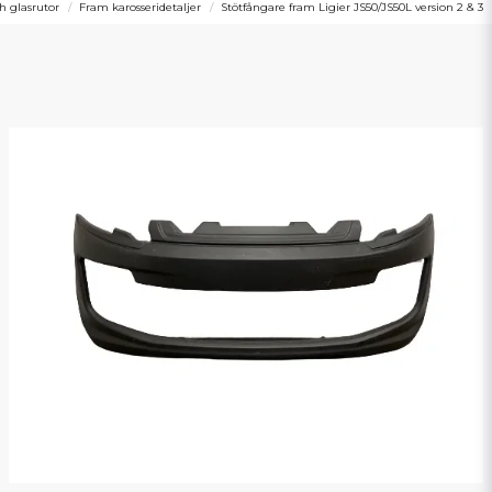
h glasrutor
Fram karosseridetaljer
Stötfångare fram Ligier JS50/JS50L version 2 & 3