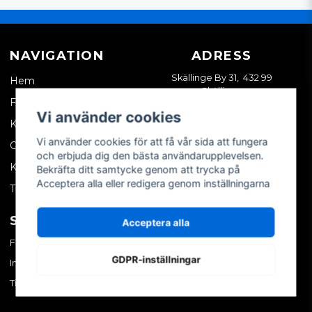
NAVIGATION
ADRESS
Skällinge By 31, 432 99
Hem
Skällinge
Företagskund
Vi använder cookies
Kontakta oss
Vi använder cookies för att få vår sida att fungera
Om oss
och erbjuda dig den bästa användarupplevelsen.
Köpvillkor
Bekräfta ditt samtycke genom att trycka på
Acceptera alla eller redigera genom inställningarna
Tips & trix
SOCIALA MEDIER
MITT KONTO
Acceptera alla
Facebook
Logga in
GDPR-inställningar
Instagram
Skapa konto
TikTok
Glömt ditt lösenord?