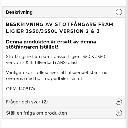
Beskrivning
BESKRIVNING AV STÖTFÅNGARE FRAM
LIGIER JS50/JS50L VERSION 2 & 3
Denna produkten är ersatt av denna
stötfångaren istället!
Stötfångare fram som passar Ligier JS50 & JS50L
version 2 & 3. Tillverkad i ABS-plast.
Vänligen kontrollera även att utseendet stämmer
överens med hur mopedbilen ser ut.
OEM: 1408174
Frågor och svar (2)
Ställ en fråga om produkten
:namn frågade
för 4 månader sedan
question
Vet ni när denna produkt förväntas komma in på