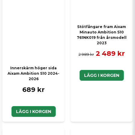
MVH SCP Mopedbilsdelar AB
Skicka en fråga
Stötfångare fram Aixam
Minauto Ambition S10
761NK019 från årsmodell
2023
2 489 kr
2 989 kr
Innerskärm höger sida
Aixam Ambition S10 2024-
LÄGG I KORGEN
2026
689 kr
LÄGG I KORGEN