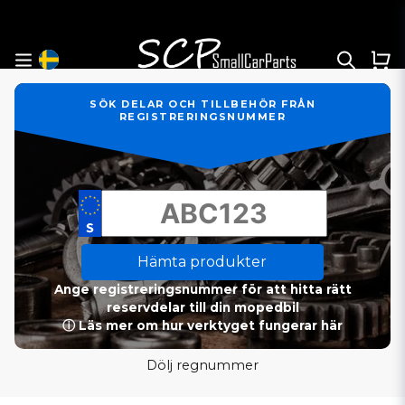
SÖK DELAR OCH TILLBEHÖR FRÅN
REGISTRERINGSNUMMER
Hämta produkter
Ange registreringsnummer för att hitta rätt
reservdelar till din mopedbil
ⓘ Läs mer om hur verktyget fungerar här
Dölj regnummer