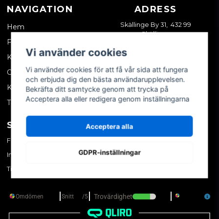
NAVIGATION
ADRESS
Skällinge By 31, 432 99
Hem
Skällinge
Företagskund
Vi använder cookies
Kontakta oss
Vi använder cookies för att få vår sida att fungera
Om oss
och erbjuda dig den bästa användarupplevelsen.
Köpvillkor
Bekräfta ditt samtycke genom att trycka på
Acceptera alla eller redigera genom inställningarna
Tips & trix
SOCIALA MEDIER
MITT KONTO
Acceptera alla
Facebook
Logga in
GDPR-inställningar
Instagram
Skapa konto
TikTok
Glömt ditt lösenord?