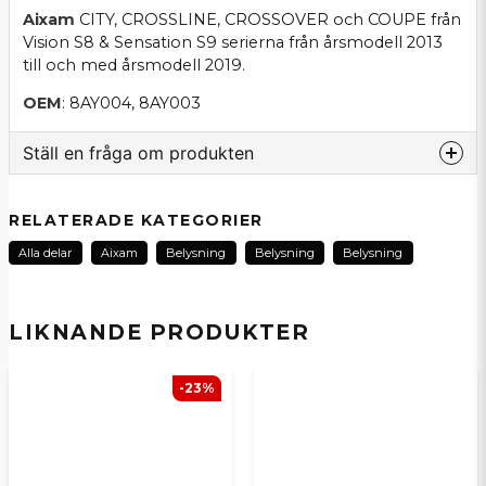
Aixam
CITY, CROSSLINE, CROSSOVER och COUPE från
Vision S8 & Sensation S9 serierna från årsmodell 2013
till och med årsmodell 2019.
OEM
: 8AY004, 8AY003
Ställ en fråga om produkten
question
Fråga oss om denna produkt...
RELATERADE KATEGORIER
Alla delar
Aixam
Belysning
Belysning
Belysning
name
Namn
LIKNANDE PRODUKTER
-23%
email
E-postadress