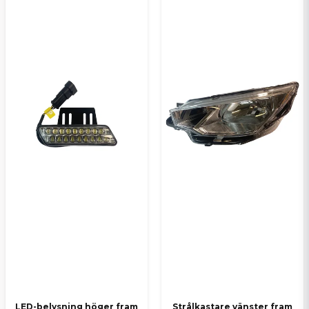
LED-belysning höger fram
Strålkastare vänster fram