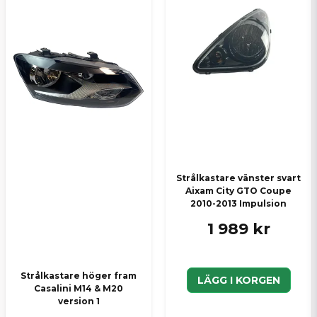
Ja, ni kan publicera min fråga
Skicka en fråga
Strålkastare vänster svart
Aixam City GTO Coupe
2010-2013 Impulsion
1 989 kr
Strålkastare höger fram
LÄGG I KORGEN
Casalini M14 & M20
version 1