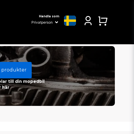
Handla som
 produkter
ar till din mopedbil
 här