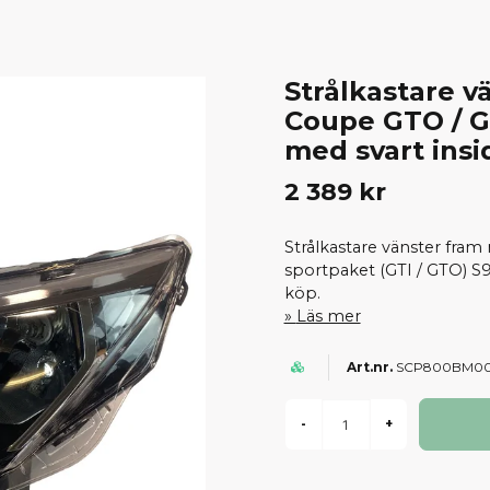
Strålkastare v
Coupe GTO / G
med svart insi
2 389 kr
Strålkastare vänster fram
sportpaket (GTI / GTO) S9
köp.
Läs mer
SCP800BM0
-
+