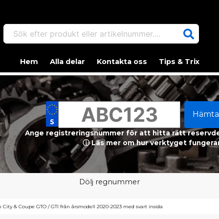
Sök efter produkt eller artikelnummer....
Hem
Alla delar
Kontakta oss
Tips & Trix
Hämta
Ange registreringsnummer för att hitta rätt reservdel
ⓘ Läs mer om hur verktyget fungerar
Dölj regnummer
m City & Coupe GTO / GTI från årsmodell 2020-2023 med svart insida