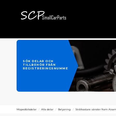
SÖK DELAR OCH
TILLBEHÖR FRÅN
REGISTRERINGSNUMMER
Mopedbilsdelar
Alla delar
Belysning
Strålkastare vänster fram Aixa