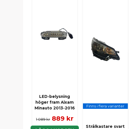
LED-belysning
höger fram Aixam
Finns i flera varianter
Minauto 2013-2016
889 kr
1 089 kr
Strålkastare svart