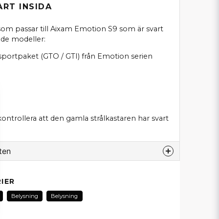
ART INSIDA
 som passar till Aixam Emotion S9 som är svart
ande modeller:
portpaket (GTO / GTI) från Emotion serien
kontrollera att den gamla strålkastaren har svart
ten
odukt...
IER
Belysning
Belysning