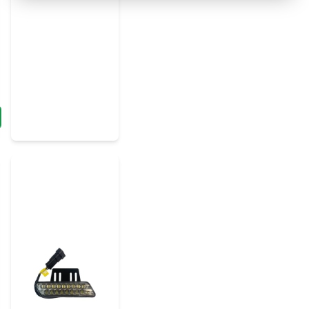
name
Namn
Ja, ni kan publicera m