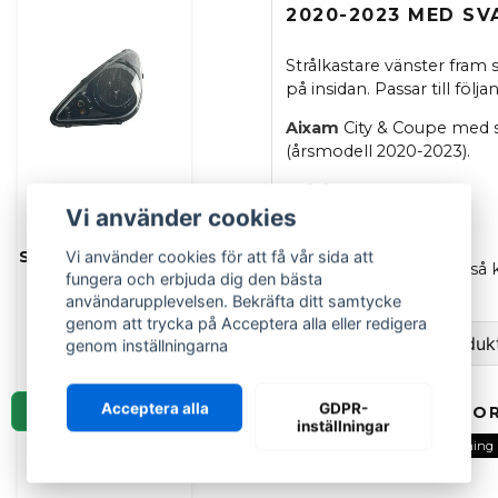
2020-2023 MED SV
Strålkastare vänster fram
på insidan. Passar till följ
Aixam
City & Coupe med s
(årsmodell 2020-2023).
Originaldel
Vi använder cookies
OEM
: 800BM003
Vi använder cookies för att få vår sida att
Strålkastare vänster
OBS. Finns 2 varianter, så 
fungera och erbjuda dig den bästa
svart Aixam City
insida som denna.
användarupplevelsen. Bekräfta ditt samtycke
GTO Coupe 2010-
genom att trycka på Acceptera alla eller redigera
2013 Impulsion
Ställ en fråga om produk
genom inställningarna
1 989 kr
question
Fråga oss om denna pr
Acceptera alla
GDPR-
LÄGG I KORGEN
RELATERADE KATEGOR
inställningar
Alla delar
Aixam
Belysning