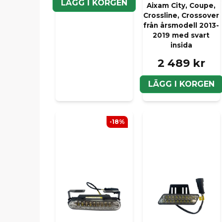
LÄGG I KORGEN
Aixam City, Coupe,
Crossline, Crossover
från årsmodell 2013-
2019 med svart
insida
2 489 kr
LÄGG I KORGEN
-18%