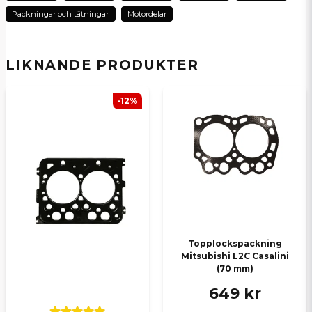
Packningar och tätningar
Motordelar
Ja, ni kan publicera min fråga
LIKNANDE PRODUKTER
-12%
Skicka en fråga
Topplockspackning
Mitsubishi L2C Casalini
(70 mm)
649 kr