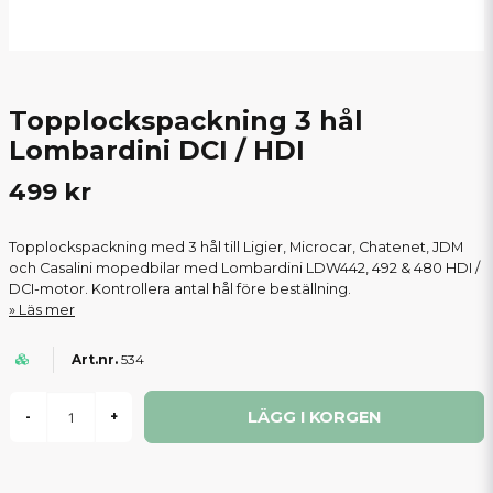
Topplockspackning 3 hål
Lombardini DCI / HDI
499 kr
Topplockspackning med 3 hål till Ligier, Microcar, Chatenet, JDM
och Casalini mopedbilar med Lombardini LDW442, 492 & 480 HDI /
DCI-motor. Kontrollera antal hål före beställning.
Läs mer
534
LÄGG I KORGEN
-
+