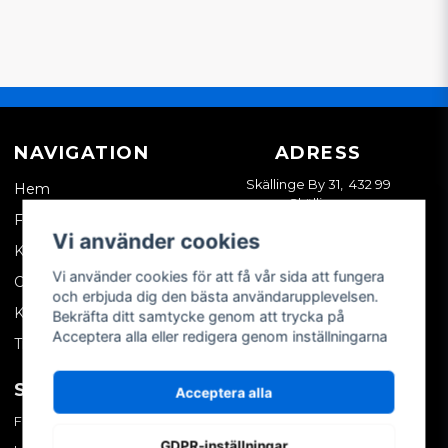
NAVIGATION
ADRESS
Skällinge By 31, 432 99
Hem
Skällinge
Företagskund
Vi använder cookies
Kontakta oss
Vi använder cookies för att få vår sida att fungera
Om oss
och erbjuda dig den bästa användarupplevelsen.
Köpvillkor
Bekräfta ditt samtycke genom att trycka på
Acceptera alla eller redigera genom inställningarna
Tips & trix
SOCIALA MEDIER
MITT KONTO
Acceptera alla
Facebook
Logga in
GDPR-inställningar