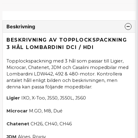
Beskrivning
BESKRIVNING AV TOPPLOCKSPACKNING
3 HÅL LOMBARDINI DCI / HDI
Topplockspackning med 3 hål som passar till Ligier,
Microcar, Chatenet, JDM och Casalini mopedbilar med
Lombardini LDW442, 492 & 480-motor. Kontrollera
antalet håll enligt bilden och beskrivningen, men
denna kan passa följande mopedbilar:
Ligier
IXO, X-Too, JS50, JS50L, JS60
Microcar
M.GO, M8, Dué
Chatenet
CH26, CH40, CH46
JDM
Aloes, Roxsy