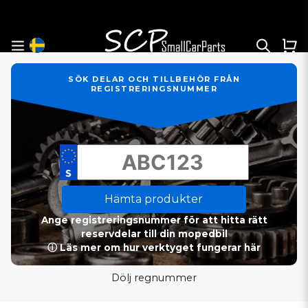
SÖK DELAR OCH TILLBEHÖR FRÅN
REGISTRERINGSNUMMER
Hämta produkter
Ange registreringsnummer för att hitta rätt
reservdelar till din mopedbil
ⓘ Läs mer om hur verktyget fungerar här
Dölj regnummer