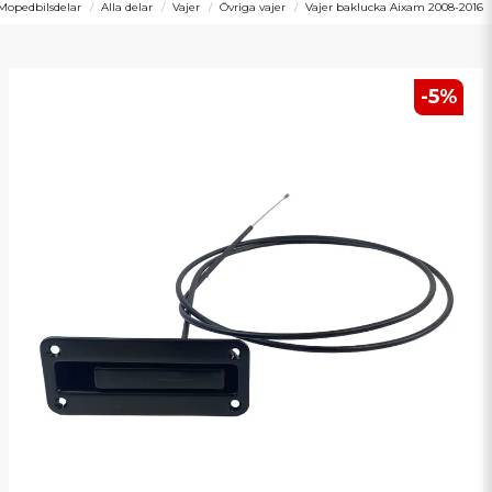
Mopedbilsdelar
Alla delar
Vajer
Övriga vajer
Vajer baklucka Aixam 2008-2016
-
5
%