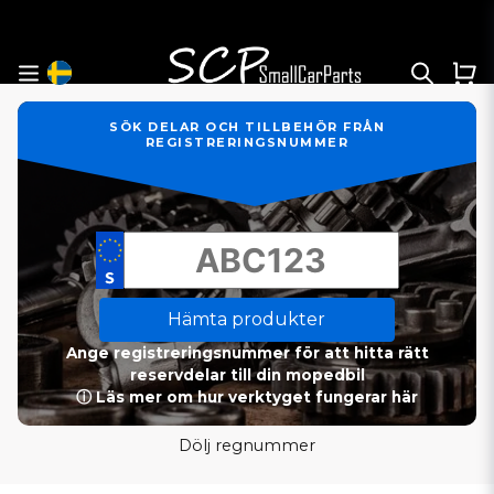
SÖK DELAR OCH TILLBEHÖR FRÅN
REGISTRERINGSNUMMER
Hämta produkter
Ange registreringsnummer för att hitta rätt
reservdelar till din mopedbil
ⓘ Läs mer om hur verktyget fungerar här
Dölj regnummer