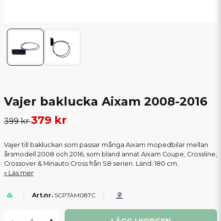
Vajer baklucka Aixam 2008-2016
379 kr
399 kr
Vajer till bakluckan som passar många Aixam mopedbilar mellan
årsmodell 2008 och 2016, som bland annat Aixam Coupe, Crossline,
Crossover & Minauto Cross från S8 serien. Länd: 180 cm.
Läs mer
SCP7AM087C
LÄGG I KORGEN
-
+