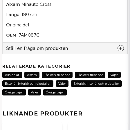
Aixam
Minauto Cross
Längd: 180 cm
Originaldel
OEM
: 7AM087C
Ställ en fråga om produkten
question
Fråga oss om denna produkt...
RELATERADE KATEGORIER
Alla delar
Aixam
Lås och tillbehör
Lås och tillbehör
Vajer
Exteriör, interiör och eldetaljer
Vajer
Exteriör, interiör och eldetaljer
name
Övriga vajer
Vajer
Övriga vajer
Namn
LIKNANDE PRODUKTER
email
E-postadress