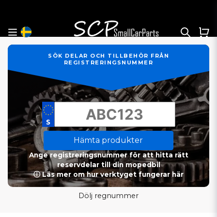
SÖK DELAR OCH TILLBEHÖR FRÅN
REGISTRERINGSNUMMER
Hämta produkter
Ange registreringsnummer för att hitta rätt
reservdelar till din mopedbil
ⓘ Läs mer om hur verktyget fungerar här
Dölj regnummer