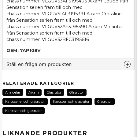
chassinummer: VLGUV53AF3195403 Aixam Coupe från
Sensation serien fram till och med
chassinummer: VLGUV51AF3195391 Aixam Crossline
från Sensation serien fram till och med
chassinummer: VLGUV52AF3195390 Aixam Minauto
från Sensation serien fram till och med
chassinummer: VLGUV52BFC3195616
OEM: 7AP108V
Ställ en fråga om produkten
question
Fråga oss om denna produkt...
RELATERADE KATEGORIER
Alla delar
Aixam
Glasrutor
Glasrutor
Karosserier och glasrutor
Karosseri och glasrutor
Glasrutor
name
Karosseri och glasrutor
Namn
LIKNANDE PRODUKTER
email