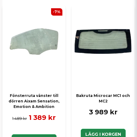
E-postadress
-7%
Ja, ni kan publicera min fråga
Skicka en fråga
Fönsterruta vänster till
Bakruta Microcar MC1 och
dörren Aixam Sensation,
MC2
Emotion & Ambition
3 989 kr
1 389 kr
1 489 kr
LÄGG I KORGEN