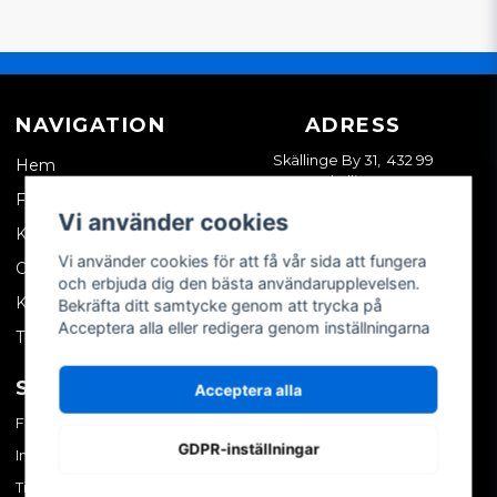
NAVIGATION
ADRESS
Skällinge By 31, 432 99
Hem
Skällinge
Företagskund
Vi använder cookies
Kontakta oss
Vi använder cookies för att få vår sida att fungera
Om oss
och erbjuda dig den bästa användarupplevelsen.
Köpvillkor
Bekräfta ditt samtycke genom att trycka på
Acceptera alla eller redigera genom inställningarna
Tips & trix
SOCIALA MEDIER
MITT KONTO
Acceptera alla
Facebook
Logga in
GDPR-inställningar
Instagram
Skapa konto
TikTok
Glömt ditt lösenord?