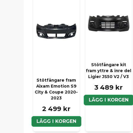
Stötfångare kit
fram yttre & inre del
Ligier JS50 V2 / V3
Stötfångare fram
3 489 kr
Aixam Emotion S9
City & Coupe 2020-
2023
LÄGG I KORGEN
2 499 kr
LÄGG I KORGEN