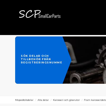
SÖK DELAR OCH
TILLBEHÖR FRÅN
REGISTRERINGSNUMMER
Mopedbilsdelar
Alla delar
Karosseri och glasrutor
Fram karosserideta