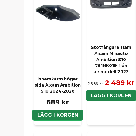
Stötfångare fram
Aixam Minauto
Ambition S10
761NK019 från
årsmodell 2023
Innerskärm höger
2 489 kr
2 989 kr
sida Aixam Ambition
S10 2024-2026
LÄGG I KORGEN
689 kr
LÄGG I KORGEN