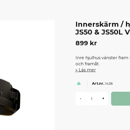
Innerskärm / h
JS50 & JS50L V
899 kr
Inre hjulhus vänster fram 
och framåt.
Läs mer
1428
-
+