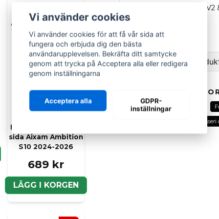
Ligier
JS50 och JS50L V2 &
Vi använder cookies
OEM
: 1408171
Vi använder cookies för att få vår sida att
fungera och erbjuda dig den bästa
användarupplevelsen. Bekräfta ditt samtycke
Ställ en fråga om produk
genom att trycka på Acceptera alla eller redigera
genom inställningarna
question
Fråga oss om denna pr
RELATERADE KATEGOR
Acceptera alla
GDPR-
Alla delar
Ligier
Fram
F
inställningar
Fram karosseridetaljer
Karosseri 
Innerskärm vänster
name
sida Aixam Ambition
Namn
S10 2024-2026
689 kr
Ja, ni kan publicera m
LÄGG I KORGEN