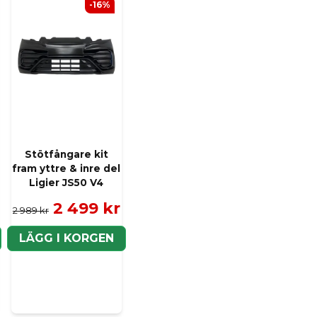
-16%
Stötfångare kit
fram yttre & inre del
Ligier JS50 V4
2 499 kr
2 989 kr
LÄGG I KORGEN