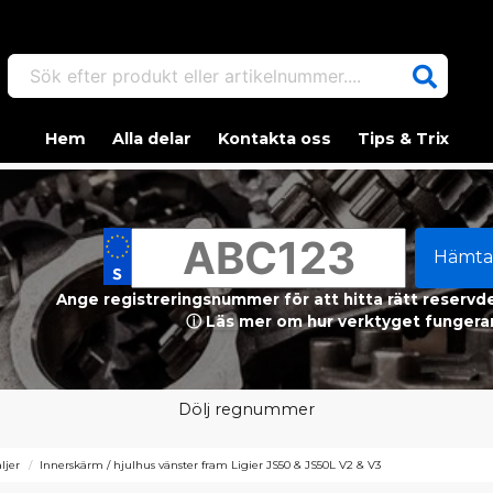
Sök efter produkt eller artikelnummer....
Hem
Alla delar
Kontakta oss
Tips & Trix
Hämta
Ange registreringsnummer för att hitta rätt reservdel
ⓘ Läs mer om hur verktyget fungerar
Dölj regnummer
ljer
Innerskärm / hjulhus vänster fram Ligier JS50 & JS50L V2 & V3