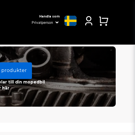
Handla som
 produkter
ar till din mopedbil
 här