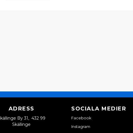
ADRESS
SOCIALA MEDIER
källinge By 31, 432 99
Facebook
Skällinge
Instagram