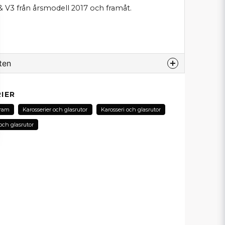
 V3 från årsmodell 2017 och framåt.
ten
odukt...
IER
ram
Karosserier och glasrutor
Karosseri och glasrutor
och glasrutor
email
E-postadress
in fråga