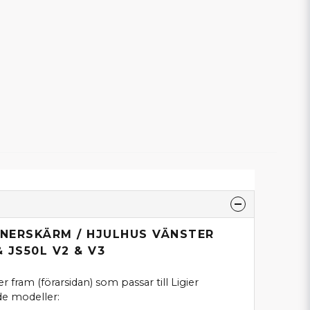
NNERSKÄRM / HJULHUS VÄNSTER
& JS50L V2 & V3
r fram (förarsidan) som passar till Ligier
de modeller: