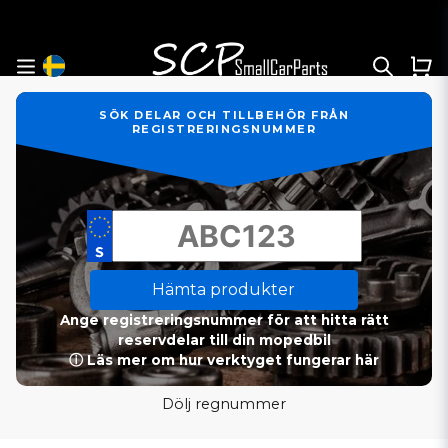
SÖK DELAR OCH TILLBEHÖR FRÅN
REGISTRERINGSNUMMER
Hämta produkter
Ange registreringsnummer för att hitta rätt
reservdelar till din mopedbil
ⓘ Läs mer om hur verktyget fungerar här
Dölj regnummer