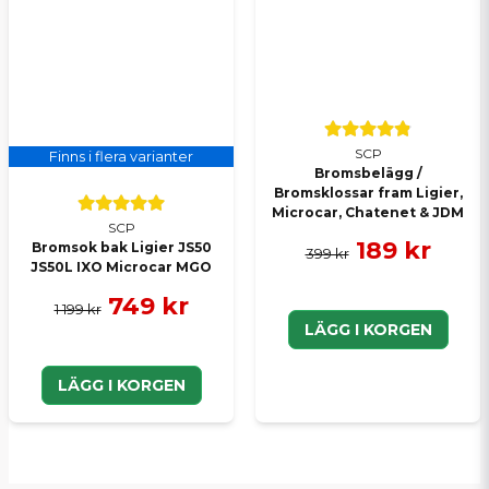
SCP
Finns i flera varianter
Bromsbelägg /
Bromsklossar fram Ligier,
Microcar, Chatenet & JDM
SCP
189 kr
Bromsok bak Ligier JS50
399 kr
JS50L IXO Microcar MGO
749 kr
1 199 kr
LÄGG I KORGEN
LÄGG I KORGEN