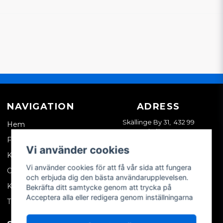
NAVIGATION
ADRESS
Skällinge By 31, 432 99
Hem
Skällinge
Företagskund
Vi använder cookies
Kontakta oss
Vi använder cookies för att få vår sida att fungera
Om oss
och erbjuda dig den bästa användarupplevelsen.
Köpvillkor
Bekräfta ditt samtycke genom att trycka på
Acceptera alla eller redigera genom inställningarna
Tips & trix