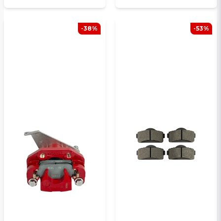
-38%
-53%