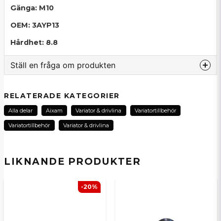
Gänga: M10
OEM: 3AYP13
Hårdhet:
8.8
Ställ en fråga om produkten
question
Fråga oss om denna produkt...
RELATERADE KATEGORIER
Alla delar
Aixam
Variator & drivlina
Variatortillbehör
Variatortillbehör
Variator & drivlina
name
Namn
LIKNANDE PRODUKTER
email
E-postadress
-20%