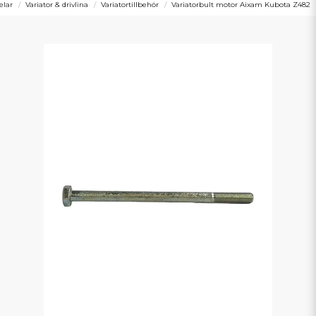
elar
Variator & drivlina
Variatortillbehör
Variatorbult motor Aixam Kubota Z482