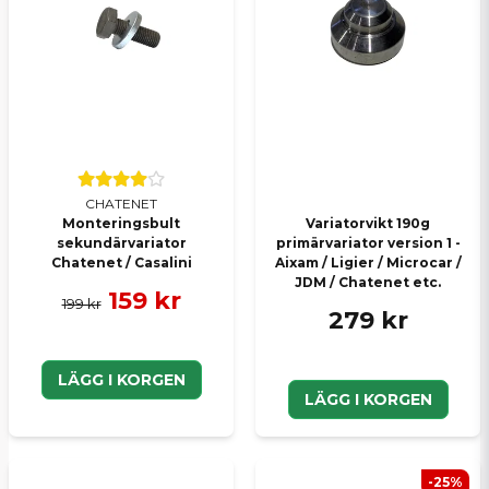
Ja, ni kan publicera min fråga
CHATENET
Skicka en fråga
Monteringsbult
Variatorvikt 190g
sekundärvariator
primärvariator version 1 -
Chatenet / Casalini
Aixam / Ligier / Microcar /
JDM / Chatenet etc.
159 kr
199 kr
279 kr
LÄGG I KORGEN
LÄGG I KORGEN
-25%