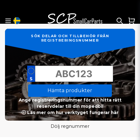
SÖK DELAR OCH TILLBEHÖR FRÅN
REGISTRERINGSNUMMER
Hämta produkter
Ange registreringsnummer för att hitta rätt
reservdelar till din mopedbil
ⓘ Läs mer om hur verktyget fungerar här
Dölj regnummer