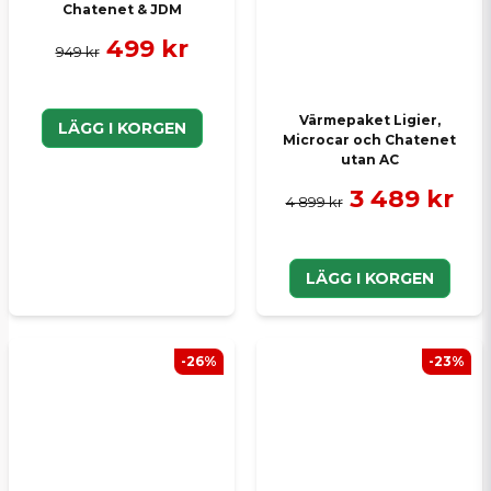
Chatenet & JDM
499 kr
949 kr
Värmepaket Ligier,
LÄGG I KORGEN
Microcar och Chatenet
utan AC
3 489 kr
4 899 kr
LÄGG I KORGEN
-26%
-23%