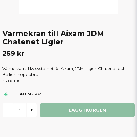
Värmekran till Aixam JDM
Chatenet Ligier
259 kr
Värmekran till kylsystemet för Aixam, JDM, Ligier, Chatenet och
Bellier mopedbilar.
Läs mer
802
LÄGG I KORGEN
-
+