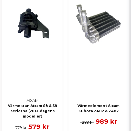
AIXAM
Värmekran Aixam S8 & S9
Värmeelement Aixam
serierna (2013-dagens
Kubota Z402 & Z482
modeller)
989 kr
1 289 kr
579 kr
779 kr