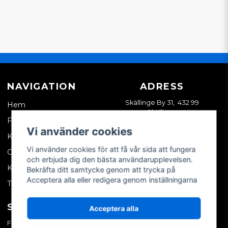
NAVIGATION
ADRESS
Skällinge By 31, 432 99
Hem
Skällinge
Företagskund
Vi använder cookies
Kontakta oss
Vi använder cookies för att få vår sida att fungera
Om oss
och erbjuda dig den bästa användarupplevelsen.
Köpvillkor
Bekräfta ditt samtycke genom att trycka på
Acceptera alla eller redigera genom inställningarna
Tips & trix
SOCIALA MEDIER
MITT KONTO
Acceptera alla
Facebook
Logga in