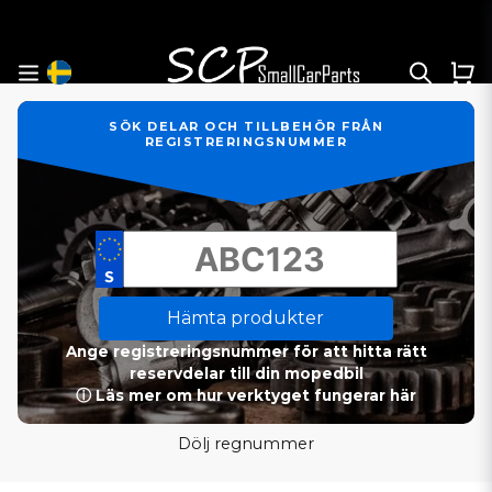
SÖK DELAR OCH TILLBEHÖR FRÅN
REGISTRERINGSNUMMER
Hämta produkter
Ange registreringsnummer för att hitta rätt
reservdelar till din mopedbil
ⓘ Läs mer om hur verktyget fungerar här
Dölj regnummer