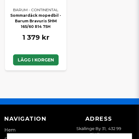
BARUM - CONTINENTAL
Sommardäck mopedbil -
Barum Bravuris 5HM
165/60 R14 75H
1 379 kr
LÄGG I KORGEN
NAVIGATION
ADRESS
Skällinge By 31, 432 99
Hem
Skällinge