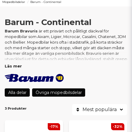
Mopedbilsdelar
Barum - Continental
Barum - Continental
Barum Bravuris
är ett prisvärt och pålitligt däckval för
mopedbilar som Aixam, Ligier, Microcar, Casalini, Chatenet, JDM
och Bellier. Mopedbilar körs ofta i stadstrafik, på korta sträckor
och med många starter och stopp, vilket gör att däcken måste
tåla mer slitage än vanliga personbilsdäck. Bravuris-serien är
utvecklad just för detta och erbjuder lång livslängd, stabilt grepp
och låg bränsleförbrukning.
Läs mer
Barum ägs av
Continental-gruppen
, en av världens ledande
däcktillverkare. Det innebär att Bravuris-däcken bygger på
avancerad teknik och gummiblandningar från Continental – men
Alla delar
Övriga mopedbilsdelar
till ett betydligt bättre pris. Kombinationen av kvalitet och
ekonomiskt värde gör Barum särskilt uppskattat av
mopedbilsägare som kör mycket varje dag.
3 Produkter
Mest populära
Vi samarbetar med Barum eftersom deras däck presterar
utmärkt på mopedbilar: de slits långsamt, rullar lätt och ger
-17%
-32%
tryggt grepp även för yngre förare. Barum erbjuder helt enkelt