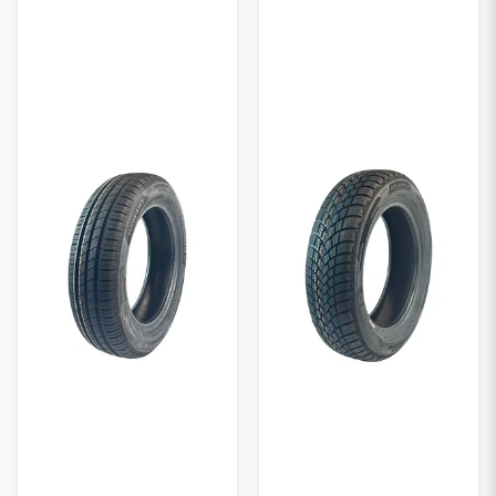
den jämnaste balansen mellan pris, hållbarhet och säkerhet på
marknaden, vilket gör dem till ett av våra mest
rekommenderade däckmärken för mopedbilar.