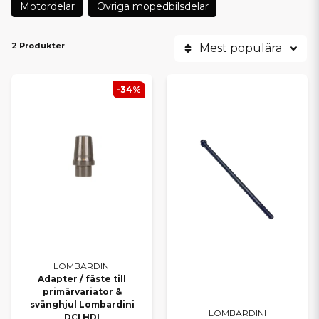
Motordelar
Övriga mopedbilsdelar
2 Produkter
Mest populära
-34%
LOMBARDINI
Adapter / fäste till
primärvariator &
svänghjul Lombardini
LOMBARDINI
DCI HDI