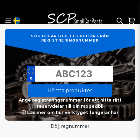
SÖK DELAR OCH TILLBEHÖR FRÅN
REGISTRERINGSNUMMER
Hämta produkter
Ange registreringsnummer för att hitta rätt
reservdelar till din mopedbil
ⓘ Läs mer om hur verktyget fungerar här
Dölj regnummer