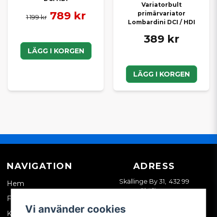
Variatorbult
789 kr
primärvariator
1 199 kr
Lombardini DCI / HDI
389 kr
LÄGG I KORGEN
LÄGG I KORGEN
NAVIGATION
ADRESS
Skällinge By 31, 432 99
Hem
Skällinge
Företagskund
Vi använder cookies
Kontakta oss