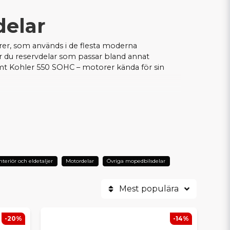
delar
torer, som används i de flesta moderna
ar du reservdelar som passar bland annat
t Kohler 550 SOHC – motorer kända för sin
packningar och tätningar till glödstift,
 våra produkter finns på lager för omedelbar
rm och kvalitet – du får även trygghet och support
interiör och eldetaljer
Motordelar
Övriga mopedbilsdelar
Mest populära
-20%
-14%