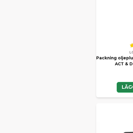
L
Packning oljepl
ACT & D
LÄG