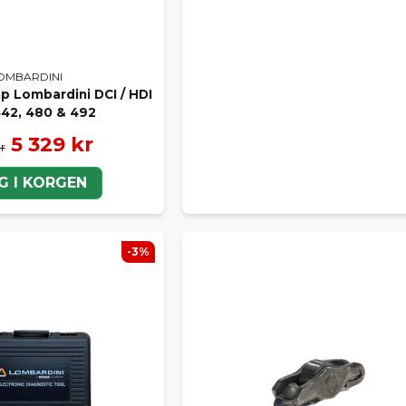
OMBARDINI
 Lombardini DCI / HDI
42, 480 & 492
5 329 kr
r
G I KORGEN
-3%