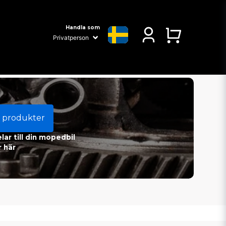
Handla som
 produkter
ar till din mopedbil
 här