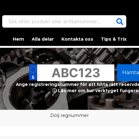
Sök efter produkt eller artikelnummer....
Hem
Alla delar
Kontakta oss
Tips & Trix
Hämta
Ange registreringsnummer för att hitta rätt reservdel
ⓘ Läs mer om hur verktyget fungerar
Dölj regnummer