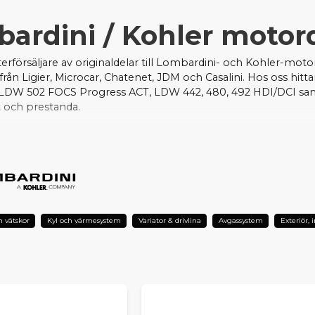
ardini / Kohler motor
 återförsäljare av originaldelar till Lombardini- och Kohler-mo
rån Ligier, Microcar, Chatenet, JDM och Casalini. Hos oss hitt
LDW 502 FOCS Progress ACT, LDW 442, 480, 492 HDI/DCI sam
het och prestanda.
tt komplett sortiment av originalkomponenter: allt från filter, 
, insprutningssystem och andra vitala motordelar. Många av
 att du kan hålla fordonet i drift utan onödiga dröjsmål.
 att handla originaldelar från oss får du inte bara rätt passfo
aviens ledande specialist på mopedbilsdelar.
h vätskor
Kyl och värmesystem
Variator & drivlina
Avgassystem
Exteriör, 