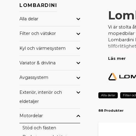
LOMBARDINI
Lomb
Alla delar
Vi är stolta
mopedbilar f
Filter och vätskor
Lombardini 
tillförlitlig
Kyl och värmesystem
Vi erbjuder e
Läs mer
Variator & drivlina
vattenpumpar
leverans – så
Avgassystem
När du väljer
från Skandin
Exteriör, interiör och
Alla delar
Filter oc
eldetaljer
88 Produkter
Motordelar
Stöd och fästen