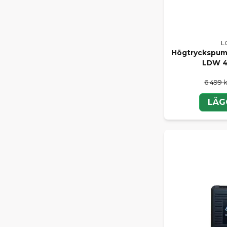
L
Högtryckspump
LDW 4
6 499 k
LÄG