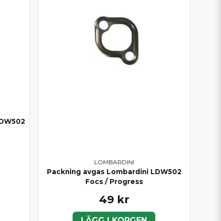
 LDW502
LOMBARDINI
Packning avgas Lombardini LDW502
Focs / Progress
49 kr
LÄGG I KORGEN