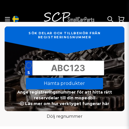
SÖK DELAR OCH TILLBEHÖR FRÅN
REGISTRERINGSNUMMER
Hämta produkter
Ange registreringsnummer för att hitta rätt
reservdelar till din mopedbil
ⓘ Läs mer om hur verktyget fungerar här
Dölj regnummer