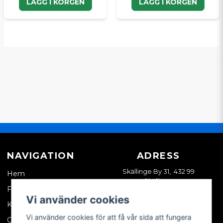
LÄGG I KORGEN
LÄGG I KORGEN
NAVIGATION
ADRESS
Skällinge By 31, 432 99
Hem
Skällinge
Företagskund
Vi använder cookies
Kontakta oss
Vi använder cookies för att få vår sida att fungera
Om oss