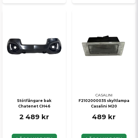
CASALINI
Stötfångare bak
F2102000035 skyltlampa
Chatenet CH46
Casalini M20
2 489 kr
489 kr