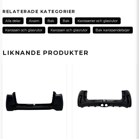
question
Fråga oss om denna produkt...
RELATERADE KATEGORIER
Alla delar
Aixam
Bak
Bak
Karosserier och glasrutor
Karosseri och glasrutor
Karosseri och glasrutor
Bak karosseridetaljer
name
Namn
LIKNANDE PRODUKTER
email
E-postadress
Ja, ni kan publicera min fråga