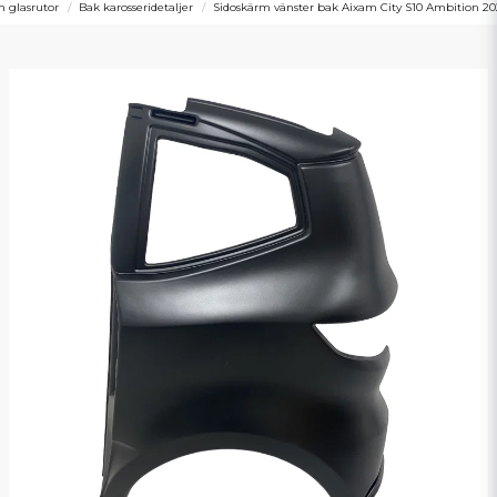
h glasrutor
Bak karosseridetaljer
Sidoskärm vänster bak Aixam City S10 Ambition 2