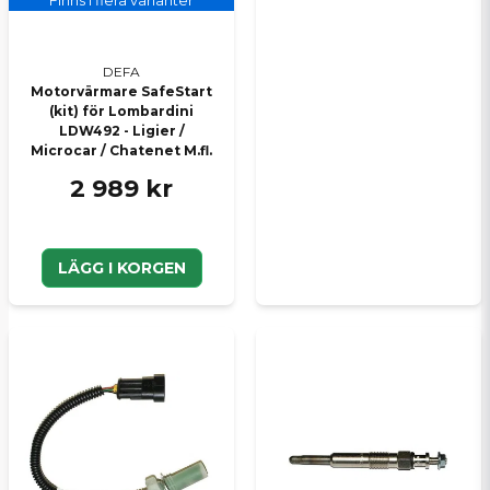
Finns i flera varianter
DEFA
Motorvärmare SafeStart
(kit) för Lombardini
LDW492 - Ligier /
Microcar / Chatenet M.fl.
2 989 kr
LÄGG I KORGEN