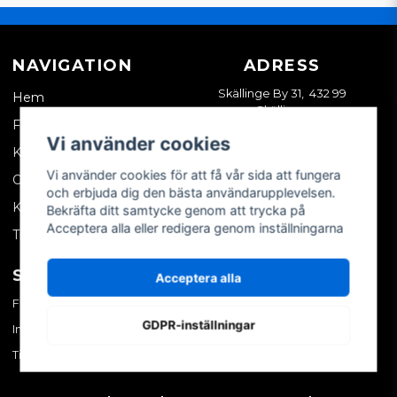
NAVIGATION
ADRESS
Skällinge By 31, 432 99
Hem
Skällinge
Företagskund
Vi använder cookies
Kontakta oss
Vi använder cookies för att få vår sida att fungera
Om oss
och erbjuda dig den bästa användarupplevelsen.
Köpvillkor
Bekräfta ditt samtycke genom att trycka på
Acceptera alla eller redigera genom inställningarna
Tips & trix
SOCIALA MEDIER
MITT KONTO
Acceptera alla
Facebook
Logga in
GDPR-inställningar
Instagram
Skapa konto
TikTok
Glömt ditt lösenord?