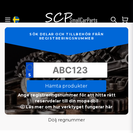
SÖK DELAR OCH TILLBEHÖR FRÅN
REGISTRERINGSNUMMER
Hämta produkter
Ange registreringsnummer för att hitta rätt
reservdelar till din mopedbil
ⓘ Läs mer om hur verktyget fungerar här
Dölj regnummer