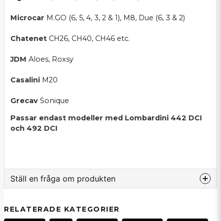
Microcar
M.GO (6, 5, 4, 3, 2 & 1), M8, Due (6, 3 & 2)
Chatenet
CH26, CH40, CH46 etc.
JDM
Aloes, Roxsy
Casalini
M20
Grecav
Sonique
Passar endast modeller med Lombardini 442 DCI
och 492 DCI
Ställ en fråga om produkten
question
Fråga oss om denna produkt...
RELATERADE KATEGORIER