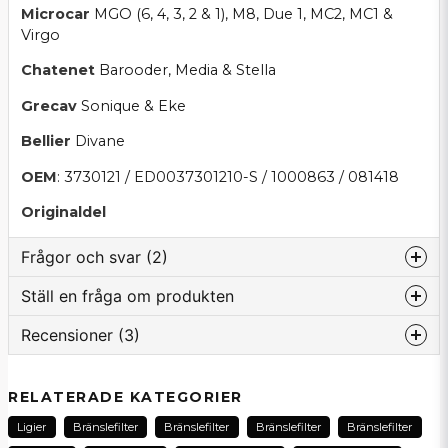
Microcar
MGO (6, 4, 3, 2 & 1), M8, Due 1, MC2, MC1 &
Virgo
Chatenet
Barooder, Media & Stella
Grecav
Sonique & Eke
Bellier
Divane
OEM
: 3730121 / ED0037301210-S / 1000863 / 081418
Originaldel
Frågor och svar (2)
Ställ en fråga om produkten
:namn frågade
för 6 månader sedan
Recensioner (3)
question
Hej är de nån skillnad på detta filtret å tillexmeple
Fråga oss om denna produkt...
nått annat filter. Eller kan man köra ett sånt
universal filter på sin ligier js50 mopped bil
Erik
RELATERADE KATEGORIER
för 2 veckor sedan
Butiken svarade
Ligier
Bränslefilter
Bränslefilter
Bränslefilter
Bränslefilter
Tack för din fråga! Detta är bränslefiltret /
name