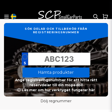
SÖK DELAR OCH TILLBEHÖR FRÅN
REGISTRERINGSNUMMER
Hämta produkter
Ange registreringsnummer för att hitta rätt
reservdelar till din mopedbil
ⓘ Läs mer om hur verktyget fungerar här
Dölj regnummer