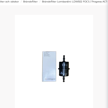
ilter och vätskor
Bränslefilter
Bränslefilter Lombardini LDW502 FOCS / Progress ACT 