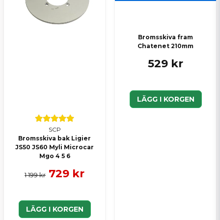
Skicka en fråga
Bromsskiva fram
Chatenet 210mm
529 kr
LÄGG I KORGEN
SCP
Bromsskiva bak Ligier
JS50 JS60 Myli Microcar
Mgo 4 5 6
729 kr
1 199 kr
LÄGG I KORGEN