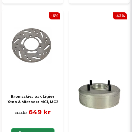
-6%
-42%
Bromsskiva bak Ligier
Xtoo & Microcar MC1, MC2
649 kr
689 kr