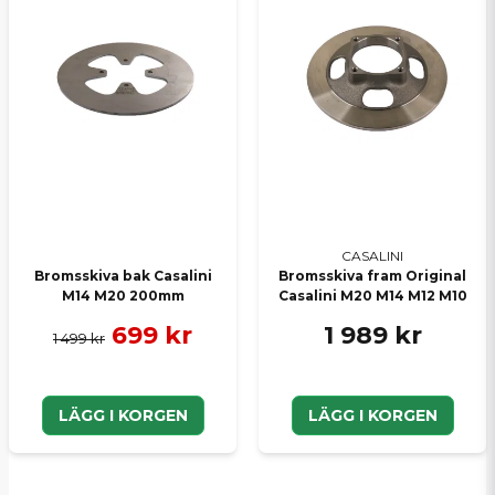
CASALINI
Bromsskiva bak Casalini
Bromsskiva fram Original
M14 M20 200mm
Casalini M20 M14 M12 M10
699 kr
1 989 kr
1 499 kr
LÄGG I KORGEN
LÄGG I KORGEN