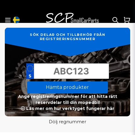
SÖK DELAR OCH TILLBEHÖR FRÅN
REGISTRERINGSNUMMER
Hämta produkter
Ange registreringsnummer för att hitta rätt
reservdelar till din mopedbil
ⓘ Läs mer om hur verktyget fungerar här
Dölj regnummer