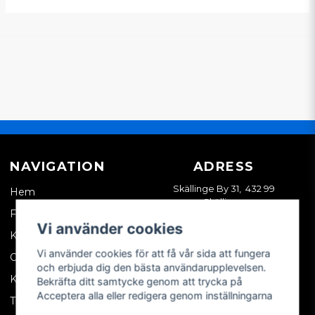
NAVIGATION
ADRESS
Skällinge By 31, 432 99
Hem
Skällinge
Företagskund
Vi använder cookies
Kontakta oss
Vi använder cookies för att få vår sida att fungera
Om oss
och erbjuda dig den bästa användarupplevelsen.
Köpvillkor
Bekräfta ditt samtycke genom att trycka på
Acceptera alla eller redigera genom inställningarna
Tips & trix